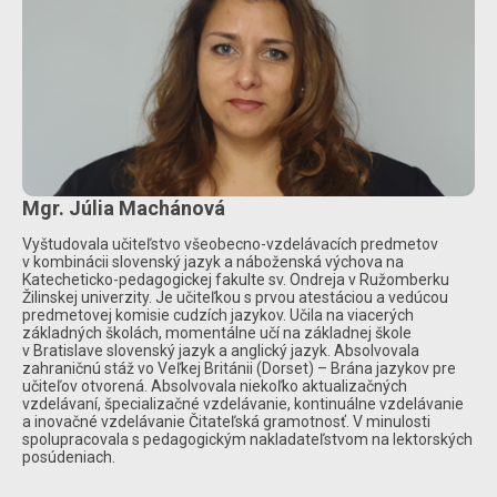
Mgr. Júlia Machánová
Vyštudovala učiteľstvo všeobecno-vzdelávacích predmetov
v kombinácii slovenský jazyk a náboženská výchova na
Katecheticko-pedagogickej fakulte sv. Ondreja v Ružomberku
Žilinskej univerzity. Je učiteľkou s prvou atestáciou a vedúcou
predmetovej komisie cudzích jazykov. Učila na viacerých
základných školách, momentálne učí na základnej škole
v Bratislave slovenský jazyk a anglický jazyk. Absolvovala
zahraničnú stáž vo Veľkej Británii (Dorset) – Brána jazykov pre
učiteľov otvorená. Absolvovala niekoľko aktualizačných
vzdelávaní, špecializačné vzdelávanie, kontinuálne vzdelávanie
a inovačné vzdelávanie Čitateľská gramotnosť. V minulosti
spolupracovala s pedagogickým nakladateľstvom na lektorských
posúdeniach.