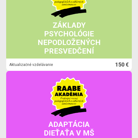
ZÁKLADY
PSYCHOLÓGIE
NEPODLOŽENÝCH
PRESVEDČENÍ
150 €
Aktualizačné vzdelávanie
ADAPTÁCIA
DIEŤAŤA V MŠ