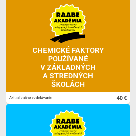
CHEMICKÉ FAKTORY
POUŽÍVANÉ
V ZÁKLADNÝCH
A STREDNÝCH
ŠKOLÁCH
40 €
Aktualizačné vzdelávanie