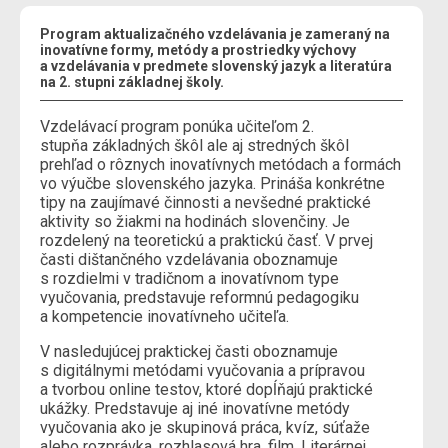
Program aktualizačného vzdelávania je zameraný na
inovatívne formy, metódy a prostriedky výchovy
a vzdelávania v predmete slovenský jazyk a literatúra
na 2. stupni základnej školy.
Vzdelávací program ponúka učiteľom 2.
stupňa základných škôl ale aj stredných škôl
prehľad o rôznych inovatívnych metódach a formách
vo výučbe slovenského jazyka. Prináša konkrétne
tipy na zaujímavé činnosti a nevšedné praktické
aktivity so žiakmi na hodinách slovenčiny. Je
rozdelený na teoretickú a praktickú časť. V prvej
časti dištančného vzdelávania oboznamuje
s rozdielmi v tradičnom a inovatívnom type
vyučovania, predstavuje reformnú pedagogiku
a kompetencie inovatívneho učiteľa.
V nasledujúcej praktickej časti oboznamuje
s digitálnymi metódami vyučovania a prípravou
a tvorbou online testov, ktoré dopĺňajú praktické
ukážky. Predstavuje aj iné inovatívne metódy
vyučovania ako je skupinová práca, kvíz, súťaže
alebo rozprávka, rozhlasová hra, film. Literárnej