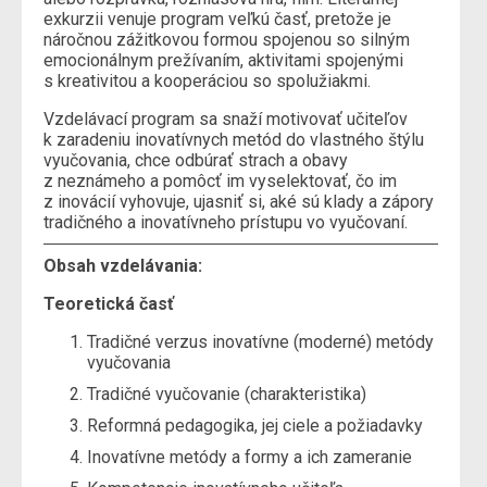
exkurzii venuje program veľkú časť, pretože je
náročnou zážitkovou formou spojenou so silným
emocionálnym prežívaním, aktivitami spojenými
s kreativitou a kooperáciou so spolužiakmi.
Vzdelávací program sa snaží motivovať učiteľov
k zaradeniu inovatívnych metód do vlastného štýlu
vyučovania, chce odbúrať strach a obavy
z neznámeho a pomôcť im vyselektovať, čo im
z inovácií vyhovuje, ujasniť si, aké sú klady a zápory
tradičného a inovatívneho prístupu vo vyučovaní.
Obsah vzdelávania:
Teoretická časť
Tradičné verzus inovatívne (moderné) metódy
vyučovania
Tradičné vyučovanie (charakteristika)
Reformná pedagogika, jej ciele a požiadavky
Inovatívne metódy a formy a ich zameranie