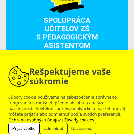
SPOLUPRÁCA
UČITEĽOV ZŠ
S PEDAGOGICKÝM
ASISTENTOM
40 €
Aktualizačné vzdelávanie
Rešpektujeme vaše
súkromie
Súbory cookie používame na zabezpečenie správneho
fungovania stránky, zlepšenie obsahu a analýzu
návštevnosti. Voliteľné cookies (analytické a marketingové)
Dobrý deň, ako vám môžem pomôcť?
môžete prijať alebo odmietnuť podľa svojich preferencií.
Ochrana osobných údajov
Zásady cookies
|
Prijať všetko
Odmietnuť
Nastavenia