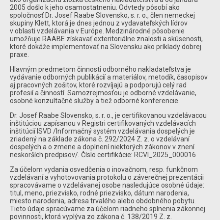
2005 došlo k jeho osamostatneniu. Odvtedy pôsobí ako
spoločnosť Dr. Josef Raabe Slovensko, s. r. o., člen nemeckej
skupiny Klett, ktorá je dnes jednou z vydavateľských lídrov
v oblasti vzdelávania v Európe. Medzinárodné pôsobenie
umožňuje RAABE získavať exteritoriálne znalosti a skúsenosti,
ktoré dokáže implementovať na Slovensku ako príklady dobrej
praxe.
Hlavným predmetom činnosti odborného nakladateľstva je
vydávanie odborných publikácií a materiálov, metodík, časopisov
aj pracovných zošitov, ktoré rozvíjajú a podporujú celý rad
profesií a činností. Samozrejmosťou je odborné vzdelávanie,
osobné konzultačné služby a tiež odborné konferencie.
Dr. Josef Raabe Slovensko, s. r. o., je certifikovanou vzdelávacou
inštitúciou zapísanou v Registri certifikovaných vzdelávacích
inštitúcií ISVD /Informačný systém vzdelávania dospelých je
zriadený na základe zákona č. 292/2024 Z. z. o vzdelávaní
dospelých a o zmene a doplnení niektorých zákonov v znení
neskorších predpisov/. Číslo certifikácie: RCVI_2025_000016
Za účelom vydania osvedčenia o inovačnom, resp. funkčnom
vzdelávaní a vyhotovovania protokolu o záverečnej prezentácii
spracovávame o vzdelávanej osobe nasledujúce osobné údaje:
titul, meno, priezvisko, rodné priezvisko, dátum narodenia,
miesto narodenia, adresa trvalého alebo obdobného pobytu.
Tieto údaje spracúvame za účelom riadneho splnenia zákonnej
povinnosti, ktorá vyplýva zo zákona č. 138/2019 Z. z.