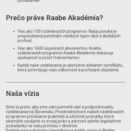
požiadaviek.
Prečo práve Raabe Akadémia?
Viac ako 100 vzdelávacích programov. Naša ponuka je
prispôsobená potrebám všetkých typov škôl a školských
profesií.
Viac ako 1600 úspešných absolventov. Kvalitu
vzdelávacích programov Raabe Akadémie dokazuje
spokojnosť a počet frekventantov.
Každé naše vzdelávanie je ukončené získaním certifikátu,
ktorý potvrdzuje vašu odbornosť a profesijné zlepšenie.
Naša vízia
Sme tu preto, aby sme vám pomohli rásť a podporili kvalitu
vzdelávania na Slovensku. Prostredníctvom našich vzdelávacích
programov prinášame praktické a užitočné poznatky, ktoré
okamžite využijete vo svojej práci a zároveň splníte legislatívne
požiadavky na vašu profesiu v školstve.
Pridajte sa k pokojným účastníkom a zistíte, prečo je Raabe