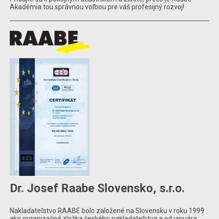
Akadémia tou správnou voľbou pre váš profesijný rozvoj!
Dr. Josef Raabe Slovensko, s.r.o.
Nakladateľstvo RAABE bolo založené na Slovensku v roku 1999
ako organizačná zložka českého nakladateľstva a od januára