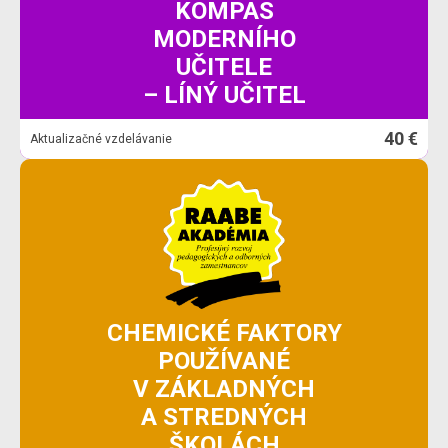
KOMPAS
MODERNÍHO
UČITELE
– LÍNÝ UČITEL
40 €
Aktualizačné vzdelávanie
CHEMICKÉ FAKTORY
POUŽÍVANÉ
V ZÁKLADNÝCH
A STREDNÝCH
ŠKOLÁCH