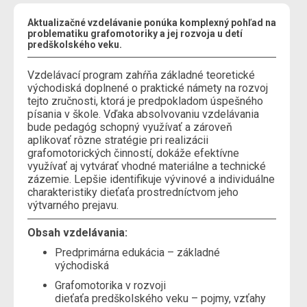
Aktualizačné vzdelávanie ponúka komplexný pohľad na
problematiku grafomotoriky a jej rozvoja u detí
predškolského veku.
Vzdelávací program zahŕňa základné teoretické
východiská doplnené o praktické námety na rozvoj
tejto zručnosti, ktorá je predpokladom úspešného
písania v škole. Vďaka absolvovaniu vzdelávania
bude pedagóg schopný využívať a zároveň
aplikovať rôzne stratégie pri realizácii
grafomotorických činností, dokáže efektívne
využívať aj vytvárať vhodné materiálne a technické
zázemie. Lepšie identifikuje vývinové a individuálne
charakteristiky dieťaťa prostredníctvom jeho
výtvarného prejavu.
Obsah vzdelávania:
Predprimárna edukácia – základné
východiská
Grafomotorika v rozvoji
dieťaťa predškolského veku – pojmy, vzťahy