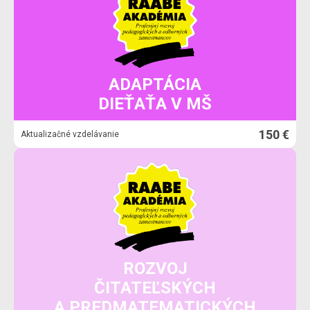
ADAPTÁCIA
DIEŤAŤA V MŠ
150 €
Aktualizačné vzdelávanie
ROZVOJ
ČITATEĽSKÝCH
A PREDMATEMATICKÝCH