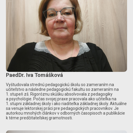
PaedDr. Iva Tomášková
Vyštudovala strednú pedagogickú školu so zameraním na
učiteľstvo a následne pedagogickú fakultu so zameraním na
1. stupeň zš. Rigoróznu skúšku absolvovala z pedagogiky
a psychológie. Počas svojej praxe pracovala ako učiteľka na
1. stupni základnej školy i ako riaditeľka základnej školy. Aktuálne
sa venuje lektorskej práci pre pedagogických pracovníkov. Je
autorkou mnohých článkov v odborných časopisoch a publikácie
k téme predčitateľskej gramotnosti.