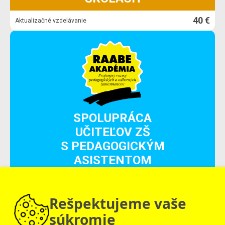
40 €
Aktualizačné vzdelávanie
SPOLUPRÁCA
UČITEĽOV ZŠ
S PEDAGOGICKÝM
ASISTENTOM
40 €
Aktualizačné vzdelávanie
Rešpektujeme vaše
súkromie