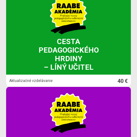
CESTA
PEDAGOGICKÉHO
HRDINY
– LÍNÝ UČITEL
40 €
Aktualizačné vzdelávanie