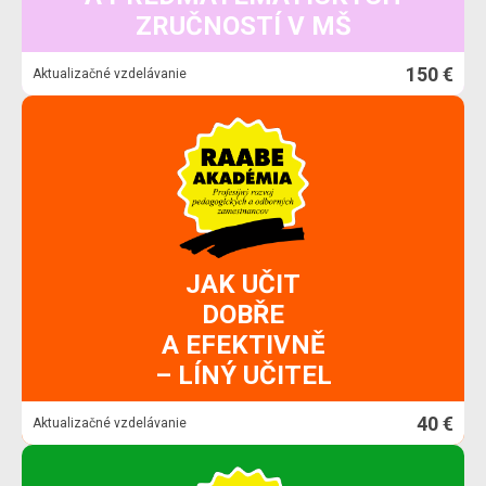
ZRUČNOSTÍ V MŠ
150 €
Aktualizačné vzdelávanie
JAK UČIT
DOBŘE
A EFEKTIVNĚ
– LÍNÝ UČITEL
40 €
Aktualizačné vzdelávanie