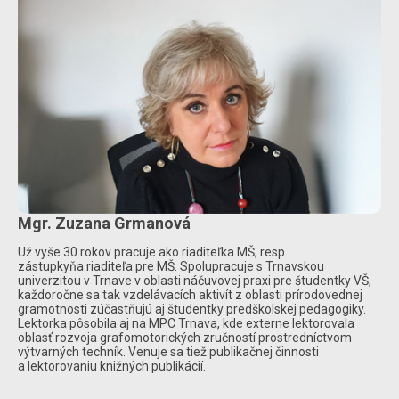
Mgr. Zuzana Grmanová
Už vyše 30 rokov pracuje ako riaditeľka MŠ, resp.
zástupkyňa riaditeľa pre MŠ. Spolupracuje s Trnavskou
univerzitou v Trnave v oblasti náčuvovej praxi pre študentky VŠ,
každoročne sa tak vzdelávacích aktivít z oblasti prírodovednej
gramotnosti zúčastňujú aj študentky predškolskej pedagogiky.
Lektorka pôsobila aj na MPC Trnava, kde externe lektorovala
oblasť rozvoja grafomotorických zručností prostredníctvom
výtvarných techník. Venuje sa tiež publikačnej činnosti
a lektorovaniu knižných publikácií.