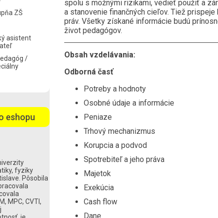
e
spolu s možnými rizikami, vedieť použiť a zá
a stanovenie finančných cieľov. Tiež prispeje 
tupňa ZŠ
práv. Všetky získané informácie budú prínosne
život pedagógov.
ý asistent
ateľ
Obsah vzdelávania:
pedagóg /
ciálny
Odborná časť
Potreby a hodnoty
Osobné údaje a informácie
o eshopu
Peniaze
Trhový mechanizmus
Korupcia a podvod
Spotrebiteľ a jeho práva
iverzity
iky, fyziky
Majetok
islave. Pôsobila
pracovala
Exekúcia
covala
Cash flow
EM, MPC, CVTI,
j
Dane
tnosť, je