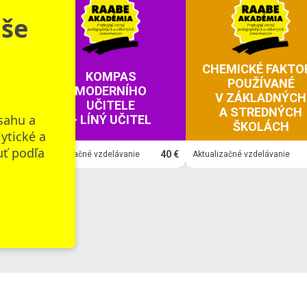
aše
CHEMICKÉ FAKTO
KOMPAS
POUŽÍVANÉ
HO
MODERNÍHO
V ZÁKLADNÝCH
UČITELE
A STREDNÝCH
sahu a
L
– LÍNÝ UČITEL
ŠKOLÁCH
lytické a
uť podľa
40 €
40 €
Aktualizačné vzdelávanie
Aktualizačné vzdelávanie
Zobraziť všetky