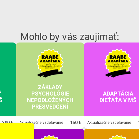
Mohlo by vás zaujímať:
ZÁKLADY
Ý
PSYCHOLÓGIE
ADAPTÁCIA
Š
NEPODLOŽENÝCH
DIEŤAŤA V MŠ
PRESVEDČENÍ
300 €
150 €
Aktualizačné vzdelávanie
Aktualizačné vzdelávanie