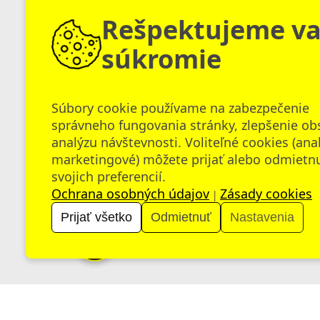
Rešpektujeme v
súkromie
JAK UČIT
CESTA
DOBŘE
PEDAGOGICKÉ
Súbory cookie používame na zabezpečenie
A EFEKTIVNĚ
HRDINY
správneho fungovania stránky, zlepšenie ob
– LÍNÝ UČITEL
– LÍNÝ UČITE
analýzu návštevnosti. Voliteľné cookies (ana
marketingové) môžete prijať alebo odmietn
40 €
Aktualizačné vzdelávanie
Aktualizačné vzdelávanie
svojich preferencií.
Ochrana osobných údajov
Zásady cookies
|
Prijať všetko
Odmietnuť
Nastavenia