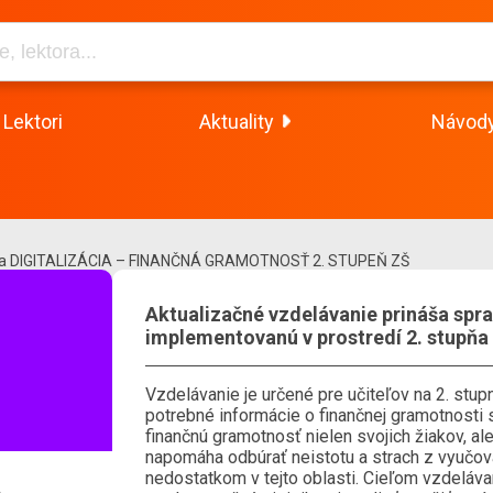
Lektori
Aktuality
Návod
a DIGITALIZÁCIA – FINANČNÁ GRAMOTNOSŤ 2. STUPEŇ ZŠ
Aktualizačné vzdelávanie prináša spr
implementovanú v prostredí 2. stupňa 
Vzdelávanie je určené pre učiteľov na 2. stu
potrebné informácie o finančnej gramotnosti s
finančnú gramotnosť nielen svojich žiakov, a
napomáha odbúrať neistotu a strach z vyučova
nedostatkom v tejto oblasti. Cieľom vzdelávan