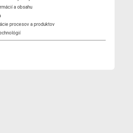
ormácií a obsahu
a
vácie procesov a produktov
echnológií