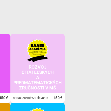
ROZVOJ
ČITATEĽSKÝCH
A
PREDMATEMATICKÝCH
ZRUČNOSTÍ V MŠ
150 €
150 €
Aktualizačné vzdelávanie