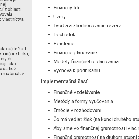
nej
Finančný trh
í z oblasti
vovala
Úvery
vlastníctva.
Tvorba a zhodnocovanie rezerv
Dôchodok
Poistenie
ko učiteľka 1.
Finančné plánovanie
ká inšpektorka,
ebných
Modely finančného plánovania
cuje ako
e sa tiež
Výchova k podnikaniu
ch materiálov
Implementačná časť
Finančné vzdelávanie
Metódy a formy vyučovania
Emócie v rozhodovaní
Čo má vedieť žiak (na konci druhého st
Aby sme vo finančnej gramotnosti viac 
Finančná gramotnosť na druhom stupni 