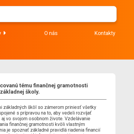
y
O nás
Kontakty
acovanú tému finančnej gramotnosti
základnej školy.
pni základných škôl so zámerom priniesť všetky
pojené s prípravou na to, aby vedeli rozvíjať
le aj vo svojom osobnom živote. Vzdelávanie
nia finančnej gramotnosti kvôli vlastným
ia je spoznať základné pravidlá riadenia financií