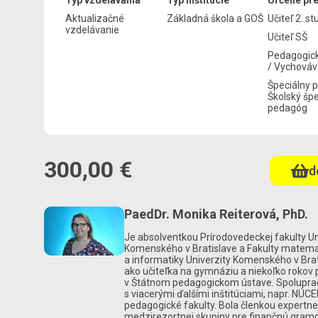
Typ vzdelávania
Typ inštitúcie
Určené pr
Aktualizačné
Základná škola a GOŠ
Učiteľ 2. s
vzdelávanie
Učiteľ SŠ
Pedagogick
/ Vychováv
Špeciálny 
Školský špe
pedagóg
300,00 €
d
PaedDr. Monika Reiterová, PhD.
Je absolventkou Prírodovedeckej fakulty Un
Komenského v Bratislave a Fakulty matemat
a informatiky Univerzity Komenského v Brat
ako učiteľka na gymnáziu a niekoľko rokov 
v Štátnom pedagogickom ústave. Spolupra
s viacerými ďalšími inštitúciami, napr. NÚC
pedagogické fakulty. Bola členkou expertne
medzirezortnej skupiny pre finančnú gramo