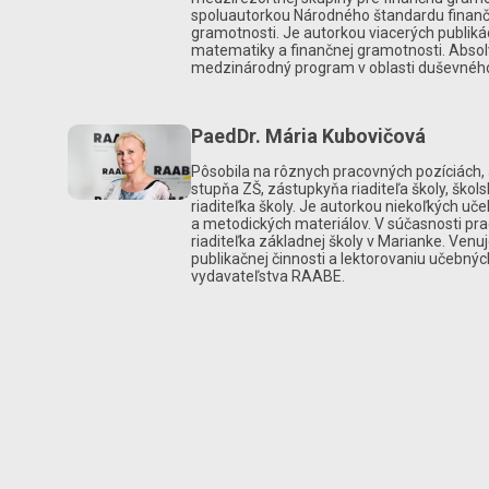
spoluautorkou Národného štandardu finanč
gramotnosti. Je autorkou viacerých publikáci
matematiky a finančnej gramotnosti. Absol
medzinárodný program v oblasti duševného 
PaedDr. Mária Kubovičová
Pôsobila na rôznych pracovných pozíciách, a
stupňa ZŠ, zástupkyňa riaditeľa školy, škols
riaditeľka školy. Je autorkou niekoľkých uč
a metodických materiálov. V súčasnosti pra
riaditeľka základnej školy v Marianke. Venuj
publikačnej činnosti a lektorovaniu učebný
vydavateľstva RAABE.