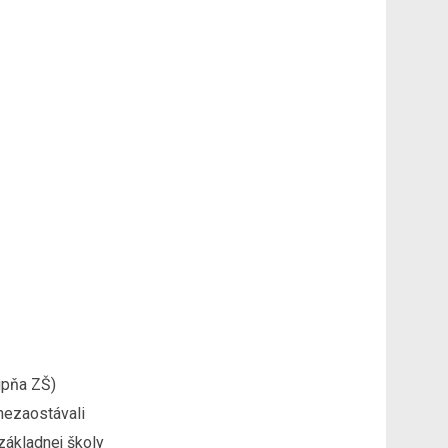
upňa ZŠ)
nezaostávali
základnej školy