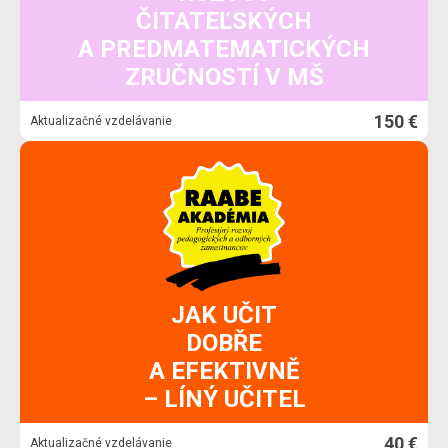
ČITATEĽSKÝCH
A PREDMATEMATICKÝCH
ZRUČNOSTÍ V MŠ
150 €
Aktualizačné vzdelávanie
JAK UČIT
DOBŘE
A EFEKTIVNĚ
– LÍNÝ UČITEL
40 €
Aktualizačné vzdelávanie