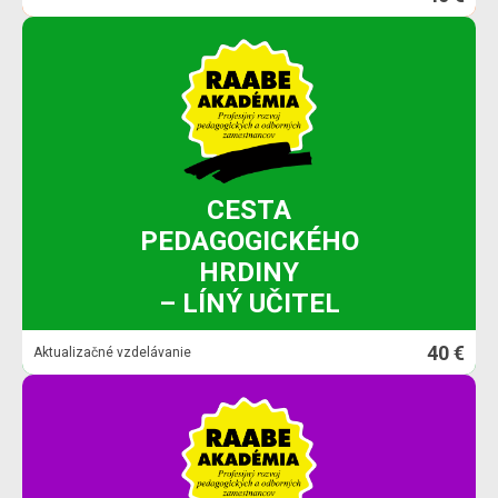
CESTA
PEDAGOGICKÉHO
HRDINY
– LÍNÝ UČITEL
40 €
Aktualizačné vzdelávanie