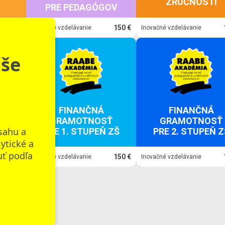
ZRUČNOSTI
PRE PEDAGÓGOV
150 €
150 €
Inovačné vzdelávanie
Inovačné vzdelávanie
aše
FINANČNÁ
FINANČNÁ
GRAMOTNOSŤ
GRAMOTNOSŤ
sahu a
PRE 1. STUPEŇ ZŠ
PRE 2. STUPEŇ Z
lytické a
uť podľa
150 €
150 €
Inovačné vzdelávanie
Inovačné vzdelávanie