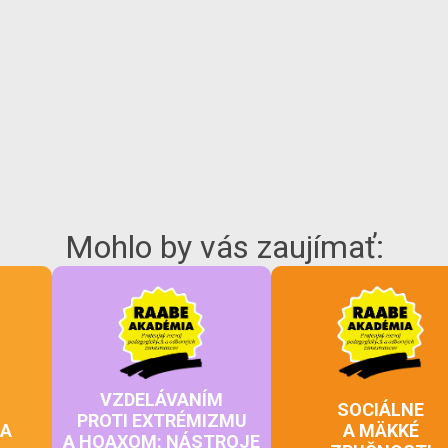
Mohlo by vás zaujímať:
VZDELÁVANÍM
SOCIÁLNE
PROTI EXTRÉMIZMU
IA
A MÄKKÉ
A HOAXOM: NÁSTROJE