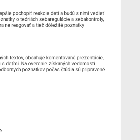
pšie pochopiť reakcie detí a budú s nimi vedieť
znatky o teóriách sebaregulácie a sebakontroly,
na ne reagovať a tiež dôležité poznatky
ných textov, obsahuje komentované prezentácie,
cu s deťmi. Na overenie získaných vedomostí
 odborných poznatkov počas štúdia sú pripravené
e