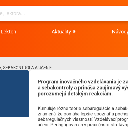
Lektori
Aktuality
Návod
, SEBAKONTROLA A UČENIE
Program inovačného vzdelávania je z
a sebakontroly a prináša zaujímavý vý
porozumejú detským reakciám.
Kumuluje rôzne teórie sebaregulácie a sebako
znamená, že pomáha lepšie spoznať a pochopi
sebaregulačných vlastností. Vzdelávací progr
učení. Pedagógovia sa v praxi často stretáva