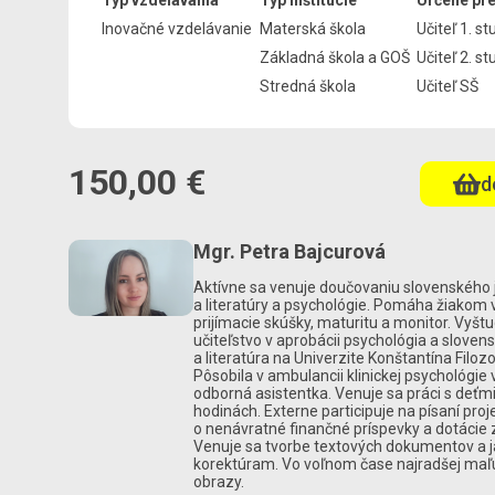
Typ vzdelávania
Typ inštitúcie
Určené pr
Inovačné vzdelávanie
Materská škola
Učiteľ 1. s
Základná škola a GOŠ
Učiteľ 2. s
Stredná škola
Učiteľ SŠ
150,00 €
d
Mgr. Petra Bajcurová
Aktívne sa venuje doučovaniu slovenského 
a literatúry a psychológie. Pomáha žiakom 
prijímacie skúšky, maturitu a monitor. Vyšt
učiteľstvo v aprobácii psychológia a slovens
a literatúra na Univerzite Konštantína Filozo
Pôsobila v ambulancii klinickej psychológie 
odborná asistentka. Venuje sa práci s deť
hodinách. Externe participuje na písaní proj
o nenávratné finančné príspevky a dotácie z
Venuje sa tvorbe textových dokumentov a
korektúram. Vo voľnom čase najradšej maľ
obrazy.