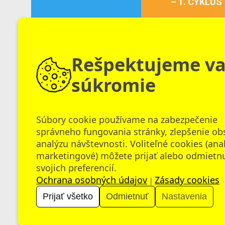
– 1. CYKLUS
150 €
Inovačné vzdelávanie
Inovačné vzdelávanie
Rešpektujeme v
súkromie
UMELÁ INTELIGENCIA
Strategické
CO VZDELÁVANÍ:
Súbory cookie používame na zabezpečenie
riadenie
DIGITÁLNE NÁSTROJE,
správneho fungovania stránky, zlepšenie ob
v škole
ĽUDSKÝ POTENCIÁL
analýzu návštevnosti. Voliteľné cookies (ana
marketingové) môžete prijať alebo odmietn
150 €
Inovačné vzdelávanie
Inovačné vzdelávanie
svojich preferencií.
Ochrana osobných údajov
Zásady cookies
|
Prijať všetko
Odmietnuť
Nastavenia