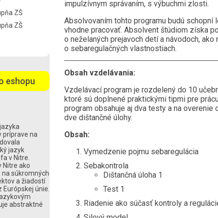
e
impulzívnym správaním, s výbuchmi zlosti.
tupňa ZŠ
Absolvovaním tohto programu budú schopní le
tupňa ZŠ
vhodne pracovať. Absolvent štúdiom získa po
o neželaných prejavoch detí a návodoch, ako 
o sebaregulačných vlastnostiach.
Obsah vzdelávania:
o eshopu
Vzdelávací program je rozdelený do 10 učeb
ktoré sú doplnené praktickými tipmi pre prá
program obsahuje aj dva testy a na overenie
dve dištančné úlohy.
jazyka
Obsah:
v príprave na
udovala
ký jazyk
Vymedzenie pojmu sebaregulácia
fa v Nitre.
Sebakontrola
v Nitre ako
mi na súkromných
Dištančná úloha 1
ektov a žiadostí
Test 1
 Európskej únie.
 jazykovým
Riadenie ako súčasť kontroly a reguláci
uje abstraktné
Silový model