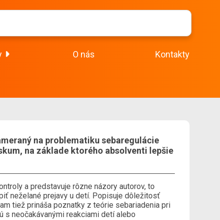
y
O nás
Kontakty
ameraný na problematiku sebaregulácie
skum, na základe ktorého absolventi lepšie
ntroly a predstavuje rôzne názory autorov, to
ť neželané prejavy u detí. Popisuje dôležitosť
am tiež prináša poznatky z teórie sebariadenia pri
jú s neočakávanými reakciami detí alebo