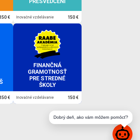
PRESVEDČENÍ
150 €
150 €
Inovačné vzdelávanie
FINANČNÁ
GRAMOTNOSŤ
PRE STREDNÉ
Š
ŠKOLY
150 €
150 €
Inovačné vzdelávanie
Dobrý deň, ako vám môžem pomôcť?