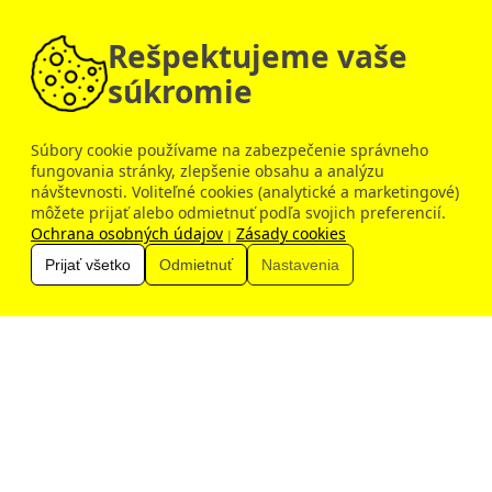
150 €
Inovačné vzdelávanie
Rešpektujeme vaše
súkromie
Súbory cookie používame na zabezpečenie správneho
fungovania stránky, zlepšenie obsahu a analýzu
návštevnosti. Voliteľné cookies (analytické a marketingové)
Dobrý deň, ako vám môžem pomôcť?
môžete prijať alebo odmietnuť podľa svojich preferencií.
Ochrana osobných údajov
Zásady cookies
|
Prijať všetko
Odmietnuť
Nastavenia
Zobraziť všetky