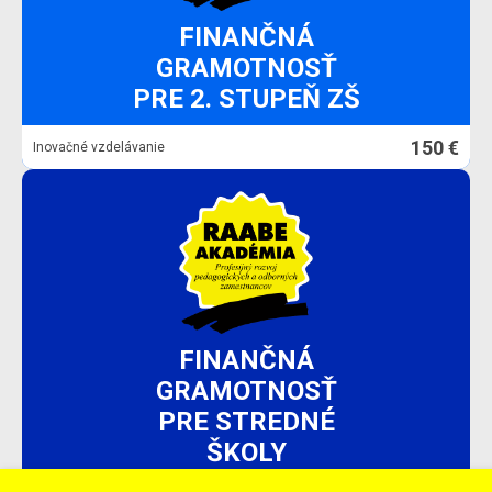
FINANČNÁ
GRAMOTNOSŤ
PRE 2. STUPEŇ ZŠ
150 €
Inovačné vzdelávanie
FINANČNÁ
GRAMOTNOSŤ
PRE STREDNÉ
ŠKOLY