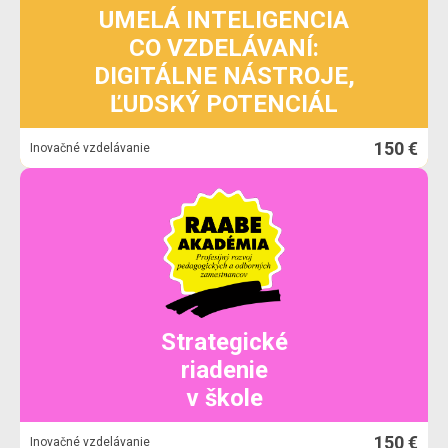
UMELÁ INTELIGENCIA
CO VZDELÁVANÍ:
DIGITÁLNE NÁSTROJE,
ĽUDSKÝ POTENCIÁL
150 €
Inovačné vzdelávanie
Strategické
riadenie
v škole
150 €
Inovačné vzdelávanie