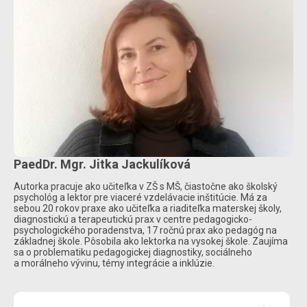
PaedDr. Mgr. Jitka Jackulíková
Autorka pracuje ako učiteľka v ZŠ s MŠ, čiastočne ako školský
psychológ a lektor pre viaceré vzdelávacie inštitúcie. Má za
sebou 20 rokov praxe ako učiteľka a riaditeľka materskej školy,
diagnostickú a terapeutickú prax v centre pedagogicko-
psychologického poradenstva, 17 ročnú prax ako pedagóg na
základnej škole. Pôsobila ako lektorka na vysokej škole. Zaujíma
sa o problematiku pedagogickej diagnostiky, sociálneho
a morálneho vývinu, témy integrácie a inklúzie.