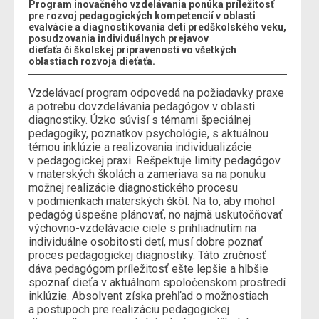
Program inovačného vzdelávania ponúka príležitosť
pre rozvoj pedagogických kompetencií v oblasti
evalvácie a diagnostikovania detí predškolského veku,
posudzovania individuálnych prejavov
dieťaťa či školskej pripravenosti vo všetkých
oblastiach rozvoja dieťaťa.
Vzdelávací program odpovedá na požiadavky praxe
a potrebu dovzdelávania pedagógov v oblasti
diagnostiky. Úzko súvisí s témami špeciálnej
pedagogiky, poznatkov psychológie, s aktuálnou
témou inklúzie a realizovania individualizácie
v pedagogickej praxi. Rešpektuje limity pedagógov
v materských školách a zameriava sa na ponuku
možnej realizácie diagnostického procesu
v podmienkach materských škôl. Na to, aby mohol
pedagóg úspešne plánovať, no najmä uskutočňovať
výchovno-vzdelávacie ciele s prihliadnutím na
individuálne osobitosti detí, musí dobre poznať
proces pedagogickej diagnostiky. Táto zručnosť
dáva pedagógom príležitosť ešte lepšie a hlbšie
spoznať dieťa v aktuálnom spoločenskom prostredí
inklúzie. Absolvent získa prehľad o možnostiach
a postupoch pre realizáciu pedagogickej