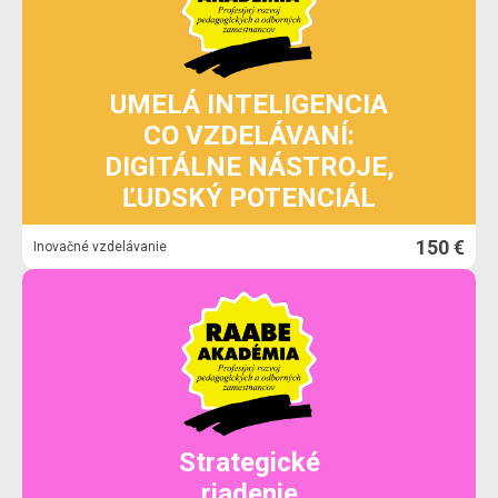
UMELÁ INTELIGENCIA
CO VZDELÁVANÍ:
DIGITÁLNE NÁSTROJE,
ĽUDSKÝ POTENCIÁL
150 €
Inovačné vzdelávanie
Strategické
riadenie