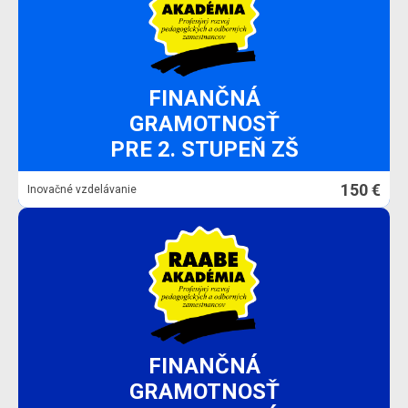
FINANČNÁ
GRAMOTNOSŤ
PRE 2. STUPEŇ ZŠ
150 €
Inovačné vzdelávanie
FINANČNÁ
GRAMOTNOSŤ