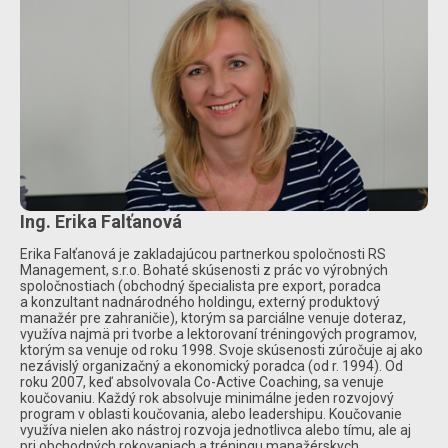
Ing. Erika Falťanová
Erika Falťanová je zakladajúcou partnerkou spoločnosti RS
Management, s.r.o. Bohaté skúsenosti z prác vo výrobných
spoločnostiach (obchodný špecialista pre export, poradca
a konzultant nadnárodného holdingu, externý produktový
manažér pre zahraničie), ktorým sa parciálne venuje doteraz,
využíva najmä pri tvorbe a lektorovaní tréningových programov,
ktorým sa venuje od roku 1998. Svoje skúsenosti zúročuje aj ako
nezávislý organizačný a ekonomický poradca (od r. 1994). Od
roku 2007, keď absolvovala Co-Active Coaching, sa venuje
koučovaniu. Každý rok absolvuje minimálne jeden rozvojový
program v oblasti koučovania, alebo leadershipu. Koučovanie
využíva nielen ako nástroj rozvoja jednotlivca alebo tímu, ale aj
pri obchodných rokovaniach a tréningu manažérskych