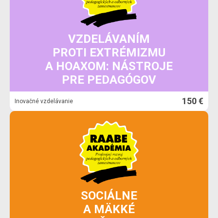
VZDELÁVANÍM
PROTI EXTRÉMIZMU
A HOAXOM: NÁSTROJE
PRE PEDAGÓGOV
150 €
Inovačné vzdelávanie
SOCIÁLNE
A MÄKKÉ