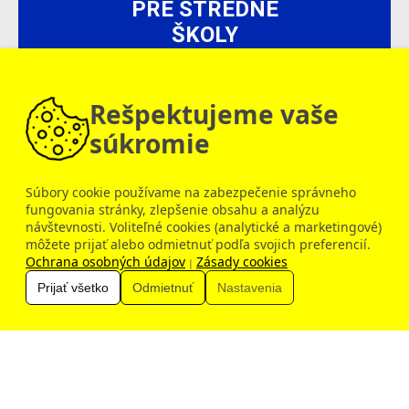
PRE STREDNÉ
ŠKOLY
150 €
Inovačné vzdelávanie
Rešpektujeme vaše
súkromie
Súbory cookie používame na zabezpečenie správneho
fungovania stránky, zlepšenie obsahu a analýzu
návštevnosti. Voliteľné cookies (analytické a marketingové)
Dobrý deň, ako vám môžem pomôcť?
môžete prijať alebo odmietnuť podľa svojich preferencií.
Ochrana osobných údajov
Zásady cookies
|
Prijať všetko
Odmietnuť
Nastavenia
Zobraziť všetky