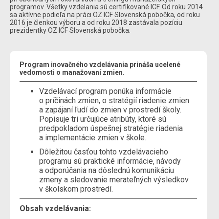
programov. Všetky vzdelania sú certifikované ICF. Od roku 2014
sa aktívne podieľa na práci OZ ICF Slovenská pobočka, od roku
2016 je členkou výboru a od roku 2018 zastávala pozíciu
prezidentky OZ ICF Slovenská pobočka.
Program inovačného vzdelávania prináša ucelené
vedomosti o manažovaní zmien.
Vzdelávací program ponúka informácie
o príčinách zmien, o stratégií riadenie zmien
a zapájaní ľudí do zmien v prostredí školy.
Popisuje tri určujúce atribúty, ktoré sú
predpokladom úspešnej stratégie riadenia
a implementácie zmien v škole.
Dôležitou časťou tohto vzdelávacieho
programu sú praktické informácie, návody
a odporúčania na dôslednú komunikáciu
zmeny a sledovanie merateľných výsledkov
v školskom prostredí.
Obsah vzdelávania: