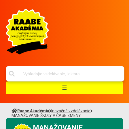
☰
Raabe Akadémia
Inovačné vzdelávanie
MANAŽOVANIE ŠKOLY V ČASE ZMENY
MANAŽOVANIE