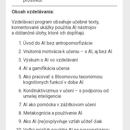
prostredí.
Obsah vzdelávania:
Vzdelávací program obsahuje učebné texty,
komentované ukážky použitia AI nástrojov
a dištančné úlohy, ktoré ich dopĺňajú.
Úvod do AI bez antropomorfizácie
Vnútorná motivácia k učeniu – s AI, aj bez AI
Výskum o AI vo vzdelávaní
AI a gamifikácia učenia
Ako pracovať s Bloomovou taxonómiou
kognitívnych funkcií v dobe AI
Konštruktivizmus v učení – s podporou od
umelej inteligencie
AI ako pomôcka v zážitkovom učení
Metakognícia a používanie AI
Ako AI (ne)ovplyvňuje vzťah učiteľ-žiak
Veľký prísľub použitia AI na personalizáciu