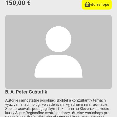
150,00 €
do eshopu
B. A. Peter Guštafík
Autor je samostatne pôsobiaci školiteľ a konzultant v témach
využívania technológií vo vzdelávaní, vyjednávania a facilitácie.
Spolupracoval s pedagogickými fakultami na Slovensku a vedie
kurzy AI pre Regionálne centrá podpory učiteľov, workshopy pre
riaditeľov a učiteľov škôl, ako aj otvorené kurzy pre verejnosť.