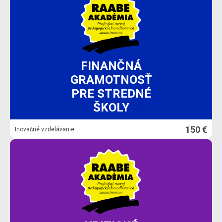
FINANČNÁ
GRAMOTNOSŤ
PRE STREDNÉ
ŠKOLY
150 €
Inovačné vzdelávanie