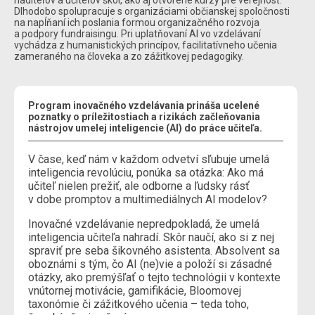
Dlhodobo spolupracuje s organizáciami občianskej spoločnosti
na napĺňaní ich poslania formou organizačného rozvoja
a podpory fundraisingu. Pri uplatňovaní AI vo vzdelávaní
vychádza z humanistických princípov, facilitatívneho učenia
zameraného na človeka a zo zážitkovej pedagogiky.
Program inovačného vzdelávania prináša ucelené
poznatky o príležitostiach a rizikách začleňovania
nástrojov umelej inteligencie (AI) do práce učiteľa.
V čase, keď nám v každom odvetví sľubuje umelá
inteligencia revolúciu, ponúka sa otázka: Ako má
učiteľ nielen prežiť, ale odborne a ľudsky rásť
v dobe promptov a multimediálnych AI modelov?
Inovačné vzdelávanie nepredpokladá, že umelá
inteligencia učiteľa nahradí. Skôr naučí, ako si z nej
spraviť pre seba šikovného asistenta. Absolvent sa
oboznámi s tým, čo AI (ne)vie a položí si zásadné
otázky, ako premýšľať o tejto technológii v kontexte
vnútornej motivácie, gamifikácie, Bloomovej
taxonómie či zážitkového učenia – teda toho,