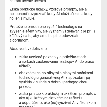
čo robí učenie učením.
Získa praktické ukážky, vzorové prompty, ale aj
schopnosť rozpoznať, kedy AI slúži učeniu a kedy
ho len simuluje.
Pretože je prirodzené využiť technológiu na
zvýšenie efektivity, ale význam vzdelávania je príliš
kľúčový na to, aby sme ho plne odovzdali
algoritmom.
Absolvent vzdelávania:
získa ucelené poznatky o príležitostiach
a rizikách začleňovania nástrojov AI do práce
učiteľa,
oboznámi sa so silnými a slabými stránkami
technológie generatívnej AI a spôsobmi jej
využitia v súlade s dobrou pedagogickou
praxou,
získa prístup k praktickým ukážkam promptov,
ako aj ku krátkym aktivitám na reflexiu
a odporúčania, ako (ne)využívať AI v školskom