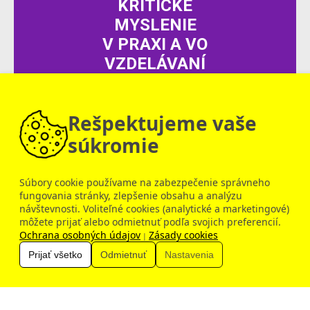
KRITICKÉ
MYSLENIE
V PRAXI A VO
VZDELÁVANÍ
150 €
Inovačné vzdelávanie
Rešpektujeme vaše
súkromie
Súbory cookie používame na zabezpečenie správneho
fungovania stránky, zlepšenie obsahu a analýzu
návštevnosti. Voliteľné cookies (analytické a marketingové)
Dobrý deň, ako vám môžem pomôcť?
môžete prijať alebo odmietnuť podľa svojich preferencií.
Ochrana osobných údajov
Zásady cookies
|
Prijať všetko
Odmietnuť
Nastavenia