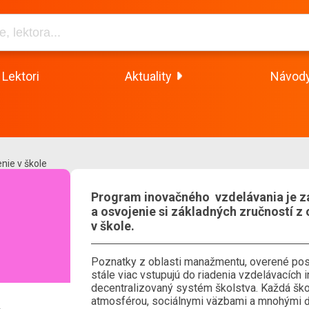
Lektori
Aktuality
Návod
enie v škole
Program inovačného vzdelávania je z
a osvojenie si základných zručností z 
v škole.
Poznatky z oblasti manažmentu, overené post
stále viac vstupujú do riadenia vzdelávacích i
decentralizovaný systém školstva. Každá ško
atmosférou, sociálnymi väzbami a mnohými ďa