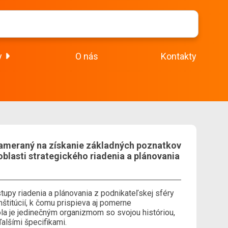
y
O nás
Kontakty
ameraný na získanie základných poznatkov
oblasti strategického riadenia a plánovania
upy riadenia a plánovania z podnikateľskej sféry
nštitúcií, k čomu prispieva aj pomerne
la je jedinečným organizmom so svojou históriou,
lšími špecifikami.