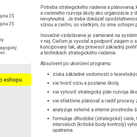
e
Potreba strategického riadenia a plánovania
a cieleného rozvoja školy ako organizácie z 
tupňa ZŠ
nevyhnutná. Je treba dokázať opodstatnenosť
tupňa ZŠ
víziou a cieľmi, so všetkým, čo sme schopní 
Inovačné vzdelávanie je zamerané na systém r
oly
v nej. Cieľom je vyvolať a podporiť záujem o s
koncipovaný tak, aby priniesol základný prehľ
agogický
a technikách strategického riadenia.
nec
Absolvent po ukončení programu:
získa základné vedomosti o teoretickýc
o eshopu
vie tvoriť víziu a poslanie školy,
vie vytvoriť strategický plán rozvoja ško
vie efektívne plánovať a riadiť proces
analyzuje externé a interné prostredie 
formuluje dlhodobé (strategické) ciele, 
intervaloch (kritické body kontroly) vyh
opatrenia.