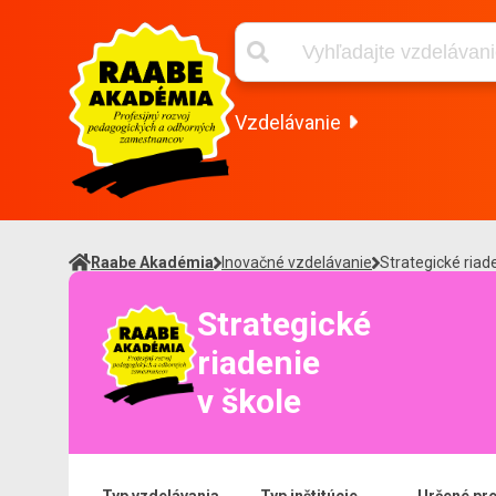
Vzdelávanie
Raabe Akadémia
Inovačné vzdelávanie
Strategické riad
Strategické
riadenie
v škole