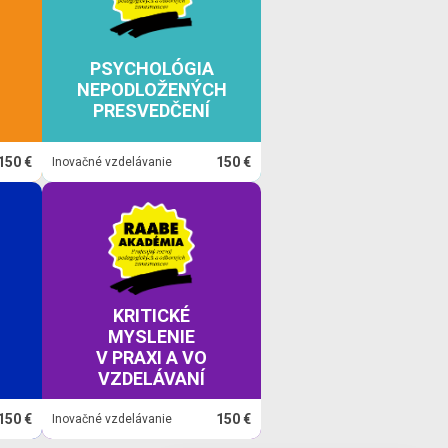
PSYCHOLÓGIA
NEPODLOŽENÝCH
PRESVEDČENÍ
150 €
150 €
Inovačné vzdelávanie
KRITICKÉ
MYSLENIE
V PRAXI A VO
VZDELÁVANÍ
150 €
150 €
Inovačné vzdelávanie