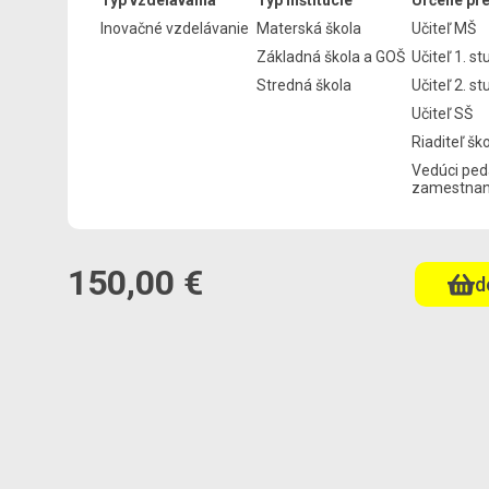
Typ vzdelávania
Typ inštitúcie
Určené pr
Inovačné vzdelávanie
Materská škola
Učiteľ MŠ
Základná škola a GOŠ
Učiteľ 1. s
Stredná škola
Učiteľ 2. s
Učiteľ SŠ
Riaditeľ šk
Vedúci ped
zamestna
150,00 €
d