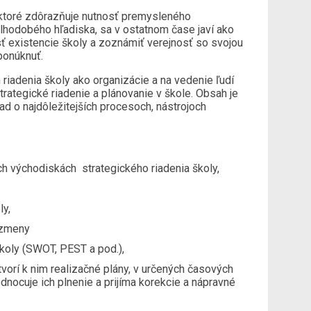
, ktoré zdôrazňuje nutnosť premysleného
dlhodobého hľadiska, sa v ostatnom čase javí ako
 existencie školy a zoznámiť verejnosť so svojou
ponúknuť.
iadenia školy ako organizácie a na vedenie ľudí
trategické riadenie a plánovanie v škole. Obsah je
ad o najdôležitejších procesoch, nástrojoch
h východiskách strategického riadenia školy,
ly,
y zmeny
školy (SWOT, PEST a pod.),
tvorí k nim realizačné plány, v určených časových
odnocuje ich plnenie a prijíma korekcie a nápravné