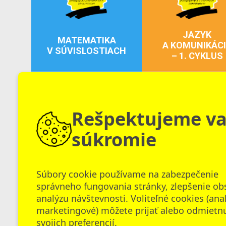
JAZYK
MATEMATIKA
A KOMUNIKÁC
V SÚVISLOSTIACH
– 1. CYKLUS
150 €
Inovačné vzdelávanie
Inovačné vzdelávanie
Rešpektujeme v
súkromie
UMELÁ INTELIGENCIA
FINANČNÁ
CO VZDELÁVANÍ:
Súbory cookie používame na zabezpečenie
GRAMOTNOS
DIGITÁLNE NÁSTROJE,
správneho fungovania stránky, zlepšenie ob
PRE 1. STUPEŇ 
ĽUDSKÝ POTENCIÁL
analýzu návštevnosti. Voliteľné cookies (ana
marketingové) môžete prijať alebo odmietn
150 €
Inovačné vzdelávanie
Inovačné vzdelávanie
svojich preferencií.