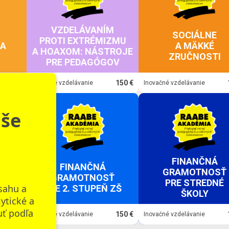
VZDELÁVANÍM
SOCIÁLNE
PROTI EXTRÉMIZMU
IA
A MÄKKÉ
A HOAXOM: NÁSTROJE
ZRUČNOSTI
PRE PEDAGÓGOV
150 €
150 €
Inovačné vzdelávanie
Inovačné vzdelávanie
aše
FINANČNÁ
FINANČNÁ
GRAMOTNOSŤ
Ť
GRAMOTNOSŤ
PRE STREDNÉ
sahu a
ZŠ
PRE 2. STUPEŇ ZŠ
ŠKOLY
lytické a
uť podľa
150 €
150 €
Inovačné vzdelávanie
Inovačné vzdelávanie