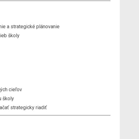
nie a strategické plánovanie
rieb školy
ých cieľov
u školy
ať strategicky riadiť