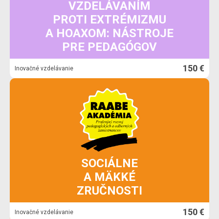
VZDELÁVANÍM
PROTI EXTRÉMIZMU
A HOAXOM: NÁSTROJE
PRE PEDAGÓGOV
150 €
Inovačné vzdelávanie
SOCIÁLNE
A MÄKKÉ
ZRUČNOSTI
150 €
Inovačné vzdelávanie