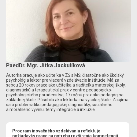
PaedDr. Mgr. Jitka Jackulíková
Autorka pracuje ako učiteľka v ZŠ s MŠ, čiastočne ako školský
psychológ a lektor pre viaceré vzdelávacie inštitúcie. Má za
sebou 20 rokov praxe ako učiteľka a riaditeľka materskej školy,
diagnostickú a terapeutickú prax v centre pedagogicko-
psychologického poradenstva, 17 ročnú prax ako pedagóg na
základnej škole. Pôsobila ako lektorka na vysokej škole. Zaujíma
sa o problematiku pedagogickej diagnostiky, sociálneho
a morálneho vývinu, témy integrácie a inklúzie.
Program inovačného vzdelávania reflektuje
požiadavky praxe na potrebu rozšírenia kompetencií