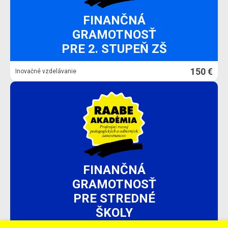
FINANČNÁ
GRAMOTNOSŤ
PRE 2. STUPEŇ ZŠ
150 €
Inovačné vzdelávanie
FINANČNÁ
GRAMOTNOSŤ
PRE STREDNÉ
ŠKOLY