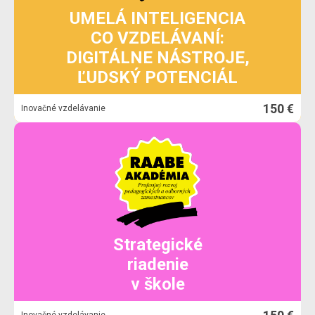
UMELÁ INTELIGENCIA
CO VZDELÁVANÍ:
DIGITÁLNE NÁSTROJE,
ĽUDSKÝ POTENCIÁL
150 €
Inovačné vzdelávanie
Strategické
riadenie
v škole