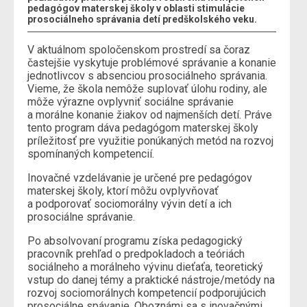
pedagógov materskej školy v oblasti stimulácie
prosociálneho správania detí predškolského veku.
V aktuálnom spoločenskom prostredí sa čoraz
častejšie vyskytuje problémové správanie a konanie
jednotlivcov s absenciou prosociálneho správania.
Vieme, že škola nemôže suplovať úlohu rodiny, ale
môže výrazne ovplyvniť sociálne správanie
a morálne konanie žiakov od najmenších detí. Práve
tento program dáva pedagógom materskej školy
príležitosť pre využitie ponúkaných metód na rozvoj
spomínaných kompetencií.
Inovačné vzdelávanie je určené pre pedagógov
materskej školy, ktorí môžu ovplyvňovať
a podporovať sociomorálny vývin detí a ich
prosociálne správanie.
Po absolvovaní programu získa pedagogický
pracovník prehľad o predpokladoch a teóriách
sociálneho a morálneho vývinu dieťaťa, teoretický
vstup do danej témy a praktické nástroje/metódy na
rozvoj sociomorálnych kompetencií podporujúcich
prosociálne spávanie. Oboznámi sa s inovačnými