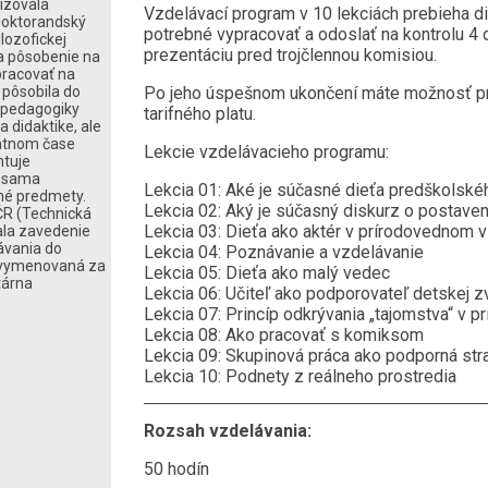
lizovala
Vzdelávací program v 10 lekciách prebieha d
doktorandský
potrebné vypracovať a odoslať na kontrolu 4
lozofickej
prezentáciu pred trojčlennou komisiou.
la pôsobenie na
 pracovať na
 pôsobila do
Po jeho úspešnom ukončení máte možnosť priz
 pedagogiky
tarifného platu.
a didaktike, ale
tatnom čase
Lekcie vzdelávacieho programu:
ntuje
h sama
Lekcia 01: Aké je súčasné dieťa predškolské
né predmety.
Lekcia 02: Aký je súčasný diskurz o postaven
ČR (Technická
Lekcia 03: Dieťa ako aktér v prírodovednom 
ala zavedenie
ávania do
Lekcia 04: Poznávanie a vzdelávanie
a vymenovaná za
Lekcia 05: Dieťa ako malý vedec
tárna
Lekcia 06: Učiteľ ako podporovateľ detskej 
Lekcia 07: Princíp odkrývania „tajomstva“ v 
Lekcia 08: Ako pracovať s komiksom
Lekcia 09: Skupinová práca ako podporná str
Lekcia 10: Podnety z reálneho prostredia
Rozsah vzdelávania:
50 hodín