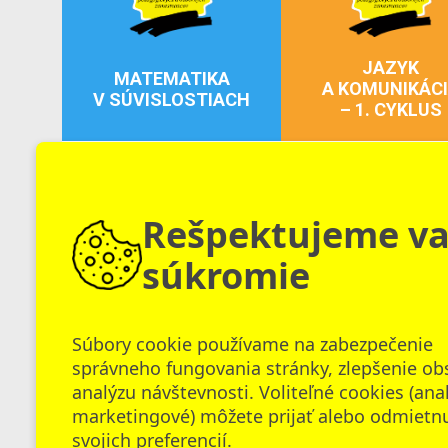
JAZYK
MATEMATIKA
A KOMUNIKÁC
V SÚVISLOSTIACH
– 1. CYKLUS
150 €
Inovačné vzdelávanie
Inovačné vzdelávanie
Rešpektujeme v
súkromie
UMELÁ INTELIGENCIA
Strategické
CO VZDELÁVANÍ:
Súbory cookie používame na zabezpečenie
riadenie
DIGITÁLNE NÁSTROJE,
správneho fungovania stránky, zlepšenie ob
v škole
ĽUDSKÝ POTENCIÁL
analýzu návštevnosti. Voliteľné cookies (ana
marketingové) môžete prijať alebo odmietn
150 €
Inovačné vzdelávanie
Inovačné vzdelávanie
svojich preferencií.