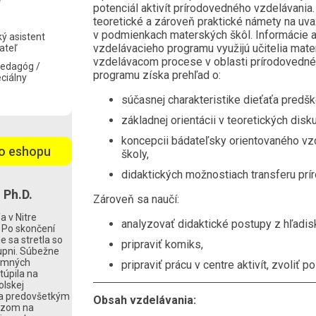
e
potenciál aktivít prírodovedného vzdelávani
teoretické a zároveň praktické námety na uv
v podmienkach materských škôl. Informácie 
ý asistent
vzdelávacieho programu využijú učitelia mat
ateľ
vzdelávacom procese v oblasti prírodovedné
pedagóg /
programu získa prehľad o:
ciálny
súčasnej charakteristike dieťaťa predš
základnej orientácii v teoretických di
koncepcii bádateľsky orientovaného vzd
o eshopu
školy,
didaktických možnostiach transferu prí
 Ph.D.
Zároveň sa naučí:
a v Nitre
analyzovať didaktické postupy z hľadis
 Po skončení
e sa stretla so
pripraviť komiks,
upni. Súbežne
kumných
pripraviť prácu v centre aktivít, zvoliť 
túpila na
olskej
la predovšetkým
Obsah vzdelávania:
azom na