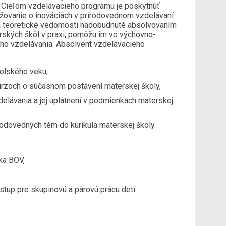
a. Cieľom vzdelávacieho programu je poskytnúť
ažovanie o inováciách v prírodovednom vzdelávaní
a teoretické vedomosti nadobudnuté absolvovaním
erských škôl v praxi, pomôžu im vo výchovno-
ho vzdelávania. Absolvent vzdelávacieho
kolského veku,
skurzoch o súčasnom postavení materskej školy,
elávania a jej uplatnení v podmienkach materskej
rodovedných tém do kurikula materskej školy.
ka BOV,
postup pre skupinovú a párovú prácu detí.