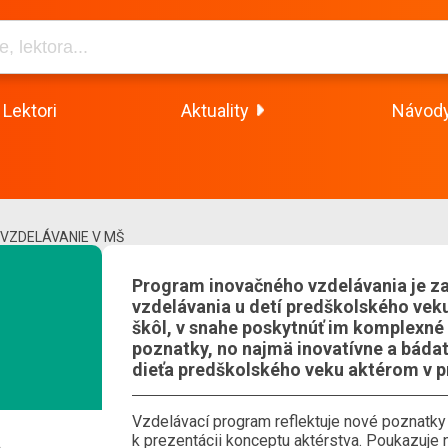
Lektori
Aktuality
Návod
VZDELÁVANIE V MŠ
Program inovačného vzdelávania je z
vzdelávania u detí predškolského veku
škôl, v snahe poskytnúť im komplexné 
poznatky, no najmä inovatívne a bádat
dieťa predškolského veku aktérom v 
Vzdelávací program reflektuje nové poznatky
k prezentácii konceptu aktérstva. Poukazuje