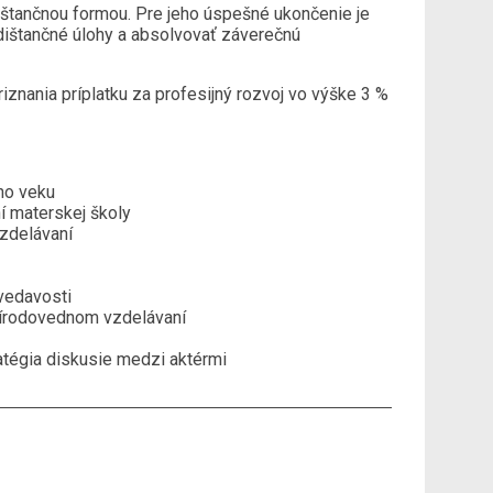
ištančnou formou. Pre jeho úspešné ukončenie je
 dištančné úlohy a absolvovať záverečnú
nania príplatku za profesijný rozvoj vo výške 3 %
ho veku
í materskej školy
vzdelávaní
zvedavosti
prírodovednom vzdelávaní
atégia diskusie medzi aktérmi