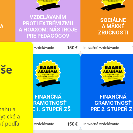
VZDELÁVANÍM
SOCIÁLNE
PROTI EXTRÉMIZMU
IA
A MÄKKÉ
A HOAXOM: NÁSTROJE
ZRUČNOSTI
PRE PEDAGÓGOV
150 €
150 €
Inovačné vzdelávanie
Inovačné vzdelávanie
aše
FINANČNÁ
FINANČNÁ
GRAMOTNOSŤ
GRAMOTNOSŤ
sahu a
PRE 1. STUPEŇ ZŠ
PRE 2. STUPEŇ Z
lytické a
uť podľa
150 €
150 €
Inovačné vzdelávanie
Inovačné vzdelávanie