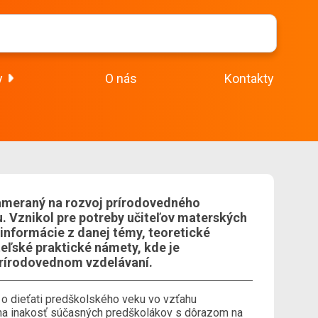
y
O nás
Kontakty
ameraný na rozvoj prírodovedného
. Vznikol pre potreby učiteľov materských
informácie z danej témy, teoretické
eľské praktické námety, kde je
prírodovednom vzdelávaní.
 o dieťati predškolského veku vo vzťahu
 na inakosť súčasných predškolákov s dôrazom na