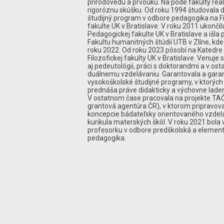
prírodovedu a prvouku. Na pôde fakulty rea
rigoróznu skúšku. Od roku 1994 študovala 
študijný program v odbore pedagogika na Fi
fakulte UK v Bratislave. V roku 2011 ukonči
Pedagogickej fakulte UK v Bratislave a išla
Fakultu humanitných štúdií UTB v Zlíne, kde
roku 2022. Od roku 2023 pôsobí na Katedre
Filozofickej fakulty UK v Bratislave. Venuje s
aj pedeutológii, práci s doktorandmi a v os
duálnemu vzdelávaniu. Garantovala a gara
vysokoškolské študijné programy, v ktorýc
prednáša práve didakticky a výchovne lade
V ostatnom čase pracovala na projekte TA
grantová agentúra ČR), v ktorom pripravov
koncepcie bádateľsky orientovaného vzdel
kurikula materských škôl. V roku 2021 bol
profesorku v odbore predškolská a elemen
pedagogika.