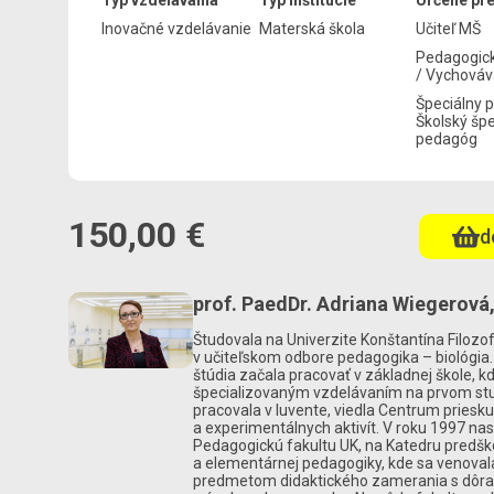
Typ vzdelávania
Typ inštitúcie
Určené pr
Inovačné vzdelávanie
Materská škola
Učiteľ MŠ
Pedagogick
/ Vychováv
Špeciálny 
Školský špe
pedagóg
150,00 €
d
prof. PaedDr. Adriana Wiegerová,
Študovala na Univerzite Konštantína Filozof
v učiteľskom odbore pedagogika – biológia.
štúdia začala pracovať v základnej škole, kd
špecializovaným vzdelávaním na prvom st
pracovala v Iuvente, viedla Centrum pries
a experimentálnych aktivít. V roku 1997 nas
Pedagogickú fakultu UK, na Katedru predšk
a elementárnej pedagogiky, kde sa venova
predmetom didaktického zamerania s dôr