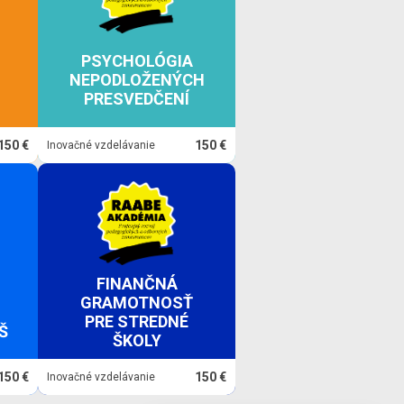
PSYCHOLÓGIA
NEPODLOŽENÝCH
PRESVEDČENÍ
150 €
150 €
Inovačné vzdelávanie
FINANČNÁ
GRAMOTNOSŤ
PRE STREDNÉ
Š
ŠKOLY
150 €
150 €
Inovačné vzdelávanie