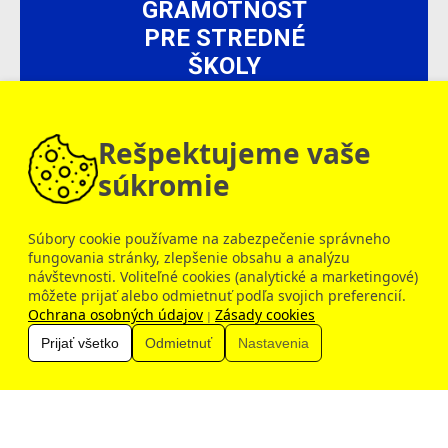
GRAMOTNOSŤ
PRE STREDNÉ
ŠKOLY
150 €
Inovačné vzdelávanie
Rešpektujeme vaše
súkromie
Súbory cookie používame na zabezpečenie správneho
fungovania stránky, zlepšenie obsahu a analýzu
návštevnosti. Voliteľné cookies (analytické a marketingové)
Dobrý deň, ako vám môžem pomôcť?
môžete prijať alebo odmietnuť podľa svojich preferencií.
Ochrana osobných údajov
Zásady cookies
|
Prijať všetko
Odmietnuť
Nastavenia