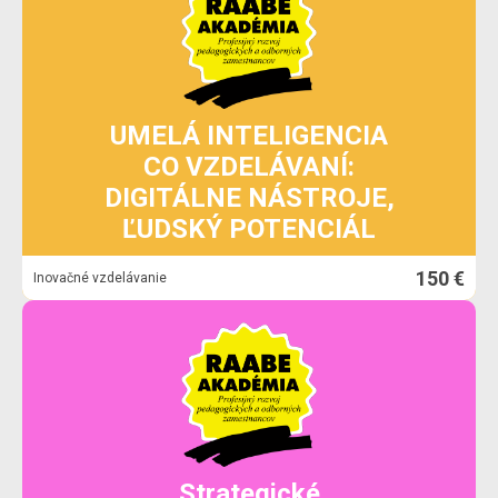
UMELÁ INTELIGENCIA
CO VZDELÁVANÍ:
DIGITÁLNE NÁSTROJE,
ĽUDSKÝ POTENCIÁL
150 €
Inovačné vzdelávanie
Strategické