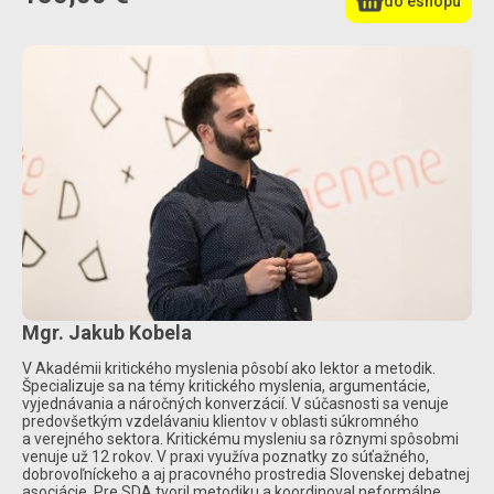
do eshopu
Mgr. Jakub Kobela
V Akadémii kritického myslenia pôsobí ako lektor a metodik.
Špecializuje sa na témy kritického myslenia, argumentácie,
vyjednávania a náročných konverzácií. V súčasnosti sa venuje
predovšetkým vzdelávaniu klientov v oblasti súkromného
a verejného sektora. Kritickému mysleniu sa rôznymi spôsobmi
venuje už 12 rokov. V praxi využíva poznatky zo súťažného,
dobrovoľníckeho a aj pracovného prostredia Slovenskej debatnej
asociácie. Pre SDA tvoril metodiku a koordinoval neformálne