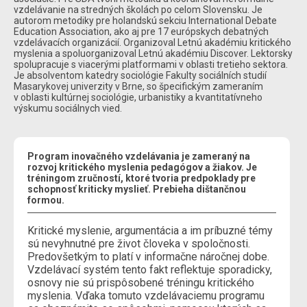
vzdelávanie na stredných školách po celom Slovensku. Je
autorom metodiky pre holandskú sekciu International Debate
Education Association, ako aj pre 17 európskych debatných
vzdelávacích organizácií. Organizoval Letnú akadémiu kritického
myslenia a spoluorganizoval Letnú akadémiu Discover. Lektorsky
spolupracuje s viacerými platformami v oblasti tretieho sektora.
Je absolventom katedry sociológie Fakulty sociálních studií
Masarykovej univerzity v Brne, so špecifickým zameraním
v oblasti kultúrnej sociológie, urbanistiky a kvantitatívneho
výskumu sociálnych vied.
Program inovačného vzdelávania je zameraný na
rozvoj kritického myslenia pedagógov a žiakov. Je
tréningom zručností, ktoré tvoria predpoklady pre
schopnosť kriticky myslieť. Prebieha dištančnou
formou.
Kritické myslenie, argumentácia a im príbuzné témy
sú nevyhnutné pre život človeka v spoločnosti.
Predovšetkým to platí v informačne náročnej dobe.
Vzdelávací systém tento fakt reflektuje sporadicky,
osnovy nie sú prispôsobené tréningu kritického
myslenia. Vďaka tomuto vzdelávaciemu programu