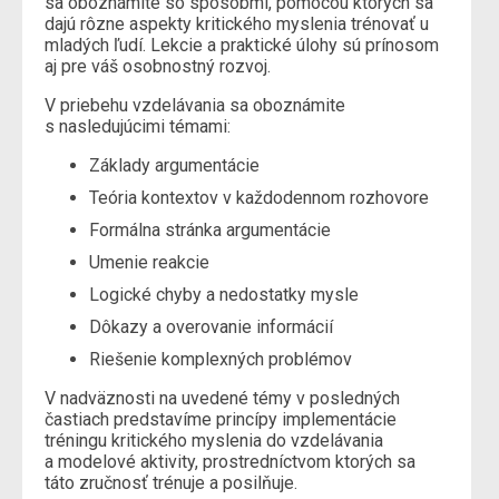
sa oboznámite so spôsobmi, pomocou ktorých sa
dajú rôzne aspekty kritického myslenia trénovať u
mladých ľudí. Lekcie a praktické úlohy sú prínosom
aj pre váš osobnostný rozvoj.
V priebehu vzdelávania sa oboznámite
s nasledujúcimi témami:
Základy argumentácie
Teória kontextov v každodennom rozhovore
Formálna stránka argumentácie
Umenie reakcie
Logické chyby a nedostatky mysle
Dôkazy a overovanie informácií
Riešenie komplexných problémov
V nadväznosti na uvedené témy v posledných
častiach predstavíme princípy implementácie
tréningu kritického myslenia do vzdelávania
a modelové aktivity, prostredníctvom ktorých sa
táto zručnosť trénuje a posilňuje.