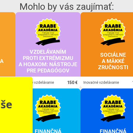
Mohlo by vás zaujímať:
VZDELÁVANÍM
SOCIÁLNE
PROTI EXTRÉMIZMU
IA
A MÄKKÉ
A HOAXOM: NÁSTROJE
ZRUČNOSTI
PRE PEDAGÓGOV
150 €
150 €
Inovačné vzdelávanie
Inovačné vzdelávanie
aše
FINANČNÁ
FINANČNÁ