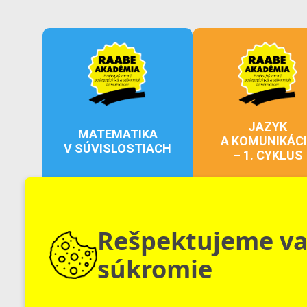
JAZYK
MATEMATIKA
A KOMUNIKÁC
V SÚVISLOSTIACH
– 1. CYKLUS
150 €
Inovačné vzdelávanie
Inovačné vzdelávanie
Rešpektujeme v
súkromie
UMELÁ INTELIGENCIA
Strategické