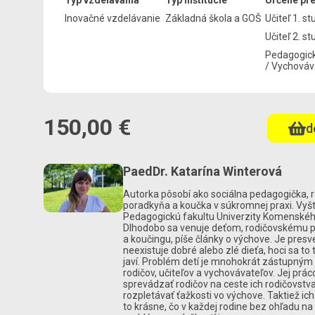
Typ vzdelávania
Typ inštitúcie
Určené pr
Inovačné vzdelávanie
Základná škola a GOŠ
Učiteľ 1. s
Učiteľ 2. s
Pedagogick
/ Vychováv
150,00 €
d
PaedDr. Katarína Winterová
Autorka pôsobí ako sociálna pedagogička, 
poradkyňa a koučka v súkromnej praxi. Vyš
Pedagogickú fakultu Univerzity Komenského
Dlhodobo sa venuje deťom, rodičovskému 
a koučingu, píše články o výchove. Je pres
neexistuje dobré alebo zlé dieťa, hoci sa t
javí. Problém detí je mnohokrát zástupný
rodičov, učiteľov a vychovávateľov. Jej prác
sprevádzať rodičov na ceste ich rodičovst
rozpletávať ťažkosti vo výchove. Taktiež i
to krásne, čo v každej rodine bez ohľadu na