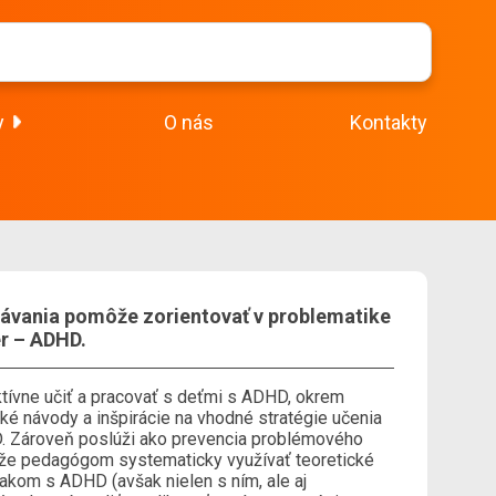
y
O nás
Kontakty
ávania pomôže zorientovať v problematike
er – ADHD.
tívne učiť a pracovať s deťmi s ADHD, okrem
ké návody a inšpirácie na vhodné stratégie učenia
D. Zároveň poslúži ako prevencia problémového
ôže pedagógom systematicky využívať teoretické
iakom s ADHD (avšak nielen s ním, ale aj