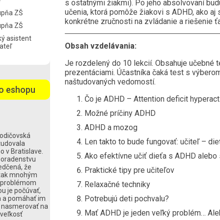
e
s ostatnými žiakmi). Po jeho absolvovaní budú
učenia, ktorá pomôže žiakovi s ADHD, ako a
tupňa ZŠ
konkrétne zručnosti na zvládanie a riešenie ť
tupňa ZŠ
ý asistent
Obsah vzdelávania:
ateľ
Je rozdelený do 10 lekcií. Obsahuje učebné 
prezentáciami. Účastníka čaká test s výbero
naštudovaných vedomostí.
o eshopu
Čo je ADHD – Attention deficit hyperact
Možné príčiny ADHD
ADHD a mozog
rodičovská
Len takto to bude fungovať: učiteľ – die
tudovala
 v Bratislave.
Ako efektívne učiť dieťa s ADHD alebo 
poradenstvu
vedčená, že
Praktické tipy pre učiteľov
o tak mnohým
m problémom
Relaxačné techniky
ou je počúvať,
Potrebujú deti pochvalu?
va a pomáhať im
ch nasmerovať na
Mať ADHD je jeden veľký problém… Al
 veľkosť