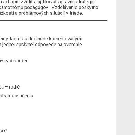
 schopní zvoliť a aplikovať správnu stratégiu
j samotnému pedagógovi. Vzdelávanie poskytne
ažkostí a problémových situácií v triede.
texty, ktoré sú doplnené komentovanými
m jednej správnej odpovede na overenie
ivity disorder
ťa – rodič
stratégie učenia
ebo?