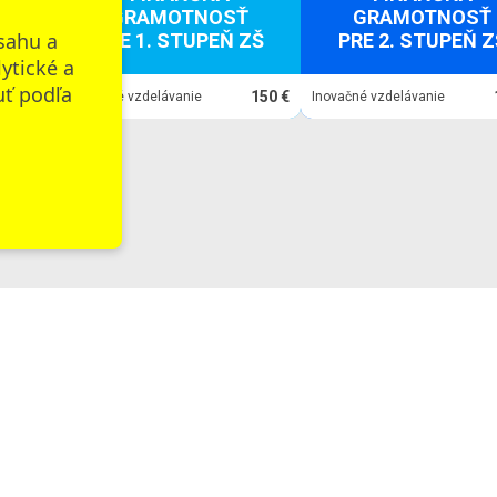
GRAMOTNOSŤ
GRAMOTNOSŤ
sahu a
PRE 1. STUPEŇ ZŠ
PRE 2. STUPEŇ Z
lytické a
uť podľa
150 €
150 €
Inovačné vzdelávanie
Inovačné vzdelávanie
Zobraziť všetky