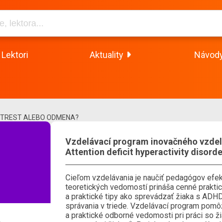
Lektori
Aktuality
Návod
– TREST ALEBO ODMENA?
Vzdelávací program inovačného vzdel
Attention deficit hyperactivity disord
Cieľom vzdelávania je naučiť pedagógov efek
teoretických vedomostí prináša cenné praktic
a praktické tipy ako sprevádzať žiaka s ADH
správania v triede. Vzdelávací program pom
a praktické odborné vedomosti pri práci so ž