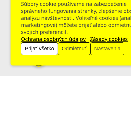
CO VZDELÁVANÍ:
Súbory cookie používame na zabezpečenie
riadenie
DIGITÁLNE NÁSTROJE,
správneho fungovania stránky, zlepšenie ob
v škole
ĽUDSKÝ POTENCIÁL
analýzu návštevnosti. Voliteľné cookies (ana
marketingové) môžete prijať alebo odmietn
150 €
Inovačné vzdelávanie
Inovačné vzdelávanie
svojich preferencií.
Ochrana osobných údajov
Zásady cookies
|
Prijať všetko
Odmietnuť
Nastavenia