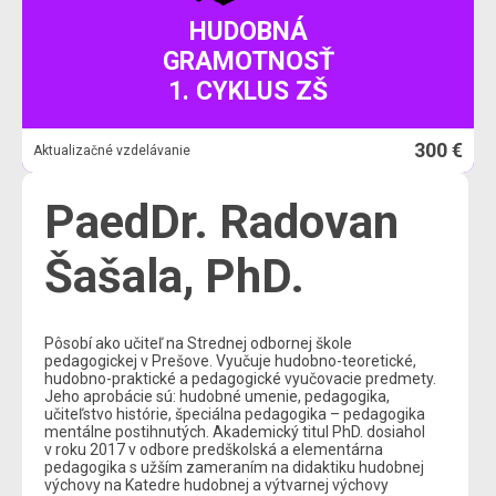
HUDOBNÁ
GRAMOTNOSŤ
1. CYKLUS ZŠ
300 €
Aktualizačné vzdelávanie
PaedDr. Radovan
Šašala, PhD.
Pôsobí ako učiteľ na Strednej odbornej škole
pedagogickej v Prešove. Vyučuje hudobno-teoretické,
hudobno-praktické a pedagogické vyučovacie predmety.
Jeho aprobácie sú: hudobné umenie, pedagogika,
učiteľstvo histórie, špeciálna pedagogika – pedagogika
mentálne postihnutých. Akademický titul PhD. dosiahol
v roku 2017 v odbore predškolská a elementárna
pedagogika s užším zameraním na didaktiku hudobnej
výchovy na Katedre hudobnej a výtvarnej výchovy