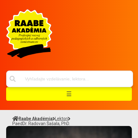
☰
Raabe Akadémia
Lektori
PaedDr. Radovan Šašala, PhD.