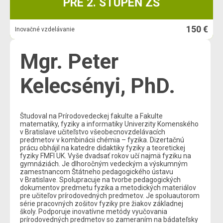
PRE 2. STUPEŇ ZŠ
150 €
Inovačné vzdelávanie
Mgr. Peter
Kelecsényi, PhD.
Študoval na Prírodovedeckej fakulte a Fakulte
matematiky, fyziky a informatiky Univerzity Komenského
v Bratislave učiteľstvo všeobecnovzdelávacích
predmetov v kombinácii chémia – fyzika. Dizertačnú
prácu obhájil na katedre didaktiky fyziky a teoretickej
fyziky FMFI UK. Vyše dvadsať rokov učí najmä fyziku na
gymnáziách. Je dlhoročným vedeckým a výskumným
zamestnancom Štátneho pedagogického ústavu
v Bratislave. Spolupracuje na tvorbe pedagogických
dokumentov predmetu fyzika a metodických materiálov
pre učiteľov prírodovedných predmetov. Je spoluautorom
série pracovných zošitov fyziky pre žiakov základnej
školy. Podporuje inovatívne metódy vyučovania
prírodovedných predmetov so zameraním na bádateľsky