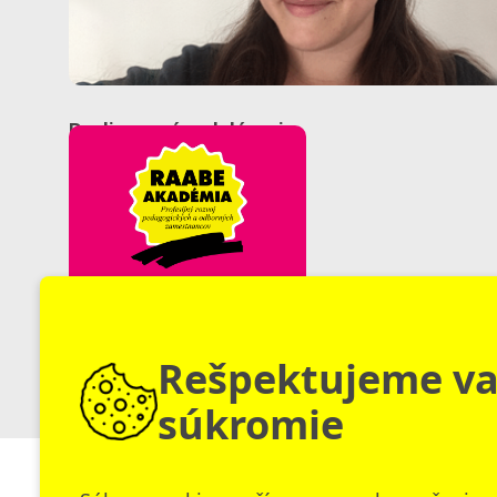
Realizované vzdelávania:
VÝTVARNÁ
GRAMOTNOSŤ
V MŠ
Rešpektujeme v
300 €
Aktualizačné vzdelávanie
súkromie