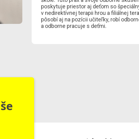
poskytuje priestor aj deťom so špeciál
v nedirektívnej terapii hrou a filiálnej te
pôsobí aj na pozícii učiteľky, robí odbo
a odborne pracuje s deťmi.
aše