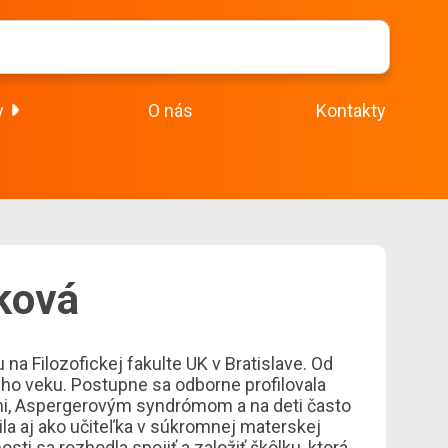
y
O nás
Kontakty
ková
a Filozofickej fakulte UK v Bratislave. Od
ho veku. Postupne sa odborne profilovala
mi, Aspergerovým syndrómom a na deti často
a aj ako učiteľka v súkromnej materskej
sti sa rozhodla spojiť a založiť škôlku, ktorá