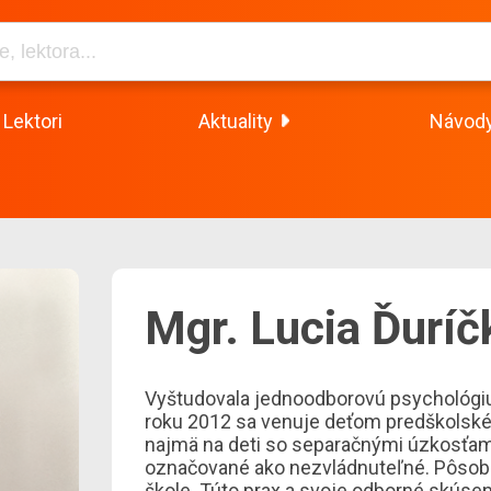
Lektori
Aktuality
Návod
Mgr. Lucia Ďuríč
Vyštudovala jednoodborovú psychológiu n
roku 2012 sa venuje deťom predškolské
najmä na deti so separačnými úzkosťa
označované ako nezvládnuteľné. Pôsobil
škole. Túto prax a svoje odborné skúseno