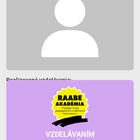
Realizované vzdelávania:
VZDELÁVANÍM