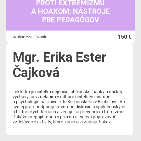
PROTI EXTRÉMIZMU
A HOAXOM: NÁSTROJE
PRE PEDAGÓGOV
150 €
Inovačné vzdelávanie
Mgr. Erika Ester
Čajková
Lektorka je učiteľka dejepisu, občianskej náuky a etickej
výchovy so vzdelaním v odbore učiteľstvo histórie
a psychológie na Univerzite Komenského v Bratislave. Vo
svojej práci podporuje otvorenú diskusiu o spoločenských
a historických témach a venuje sa prevencii extrémizmu.
Dokáže prepojiť teóriu s praxou a tvorivo pripravovať
vzdelávacie aktivity, ktoré zaujmú a zapoja žiakov.