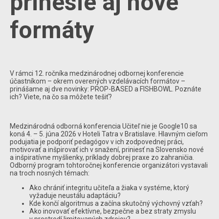
prinesie aj nové
formáty
V rámci 12. ročníka medzinárodnej odbornej konferencie
účastníkom – okrem overených vzdelávacích formátov –
prinášame aj dve novinky: PROP-BASED a FISHBOWL. Poznáte
ich? Viete, na čo sa môžete tešiť?
Medzinárodná odborná konferencia Učiteľ nie je Google10 sa
koná 4. – 5. júna 2026 v Hoteli Tatra v Bratislave. Hlavným cieľom
podujatia je podporiť pedagógov v ich zodpovednej práci,
motivovať a inšpirovať ich v snažení, priniesť na Slovensko nové
a inšpiratívne myšlienky, príklady dobrej praxe zo zahraničia.
Odborný program tohtoročnej konferencie organizátori vystavali
na troch nosných témach:
Ako chrániť integritu učiteľa a žiaka v systéme, ktorý
vyžaduje neustálu adaptáciu?
Kde končí algoritmus a začína skutočný výchovný vzťah?
Ako inovovať efektívne, bezpečne a bez straty zmyslu