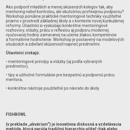
Ako podporiť mladších a menej skúsených kolegov tak, aby
mentoring nebol kontrolou, ale skutočnou profesijnou podporou?
Workshop ponúkne praktické mentoringové techniky využiteľné
priamo v prostredí základnej školy a v kontexte novej kurikulárnej
reformy. Účastníci si vyskúšajú konkrétne mentoringové
rozhovory, otázky, prácu s reflexiou aj podporu modernej
vyučovacej hodiny zameranej na učenie žiakov, kompetencie
a formatívne hodnotenie. Workshop je postavený na modelových
situáciách a zdieľaní skúseností naprieč predmetmi.
Účastníci získajú:
• mentoringové princípy a otázky (aj podľa vybraných
predmetov),
• tipy a užitočné formulácie pre bezpečnú a podpornú prácu
mentora,
• konkrétne nástroje použiteľné po návrate do školy.
FISHBOWL
(v preklade „akvárium“) je inovatívna diskusná a vzdelávacia
metóda, ktorá narúša tradičnú hierarchiu učiteľ-žiak alebo