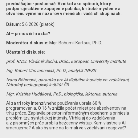
prednášajúci-poslucháč. Vznikol ako spôsob, ktorý
podporuje aktívne zapojenie publika, kritické myslenie a
otvorenú výmenu názorov v menších i väčších skupinách.
Dátum:
5.6.2026 (piatok)
AI – prínos či hrozba?
Moderátor diskusie:
Mgr. Bohumil Kartous, Ph.D.
Účastníci diskusie:
prof. RNDr. Vladimír Šucha, DrSc., European University Institute
Ing. Róbert Chovanculiak, Ph.D., analytik INESS
Ivana Böhmová, garantka pre AI digitálne inovácie vo vzdelávaní,
Národný pedagogický inštitút ČR
Mgr. Kristína Hudáková, PhD., biologička, lektorka, autorka
AI za tri roky intenzívneho používania ubrala 60 %
programovania. O 16 % znížila počet miest pre absolventov na
trhu práce. Zaplavila priestor informačným obsahom a priniesla
problém tzv. syntetickej intimity. Vtrhla aj do vzdelávania
a z písomných prác urobila bezcenný výstup. Kam vlastne s AI
smerujeme? A ako by sme na to mali vo vzdelávaní reagovať?