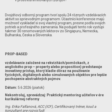
v prostredí limitovaných zdrojov?
Dvojdňový odborný program tvorí spolu 24 rôznych vzdelávacích
aktivít so sprievodným programom. Účastníci konferencie majú
možnosť vyskladať si svoj vlastný program, presne podľa svojich
potrieb a profesijného zamerania. Na podujatí tento rok vystúpi
takmer 30 renomovaných lektorov zo Singapuru, Nemecka,
Bulharska, Česka a Slovenska.
PROP-BASED
vzdelávanie založené na rekvizitách/pomôckach, z
anglického prop – property alebo proposition) predstavuje
inovatívny prístup, ktorý kladie dôraz na používanie
fyzických, digitálnych alebo simulovaných objektov pre lepšie
pochopenie abstraktných pojmov.
Dátum:
5.6.2026 (piatok)
Nekontroluj, sprevádzaj: Praktický mentoring učiteľov v ére
kurikulárnej reformy
Ing. Erika Falťanová, ACC (ICF),
Certifikovaný tréner, kouč a
konzultant pre rozvoj ľudí