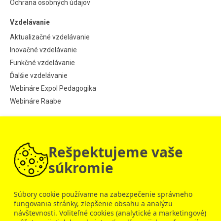
Ochrana osobných údajov
Vzdelávanie
Aktualizačné vzdelávanie
Inovačné vzdelávanie
Funkčné vzdelávanie
Ďalšie vzdelávanie
Webináre Expol Pedagogika
Webináre Raabe
Informácie
Aktuality
Rešpektujeme vaše
Návod pre jednotlivcov
Návod pre školy
súkromie
© 2009 – 2026 Raabe Akadémia
Súbory cookie používame na zabezpečenie správneho
fungovania stránky, zlepšenie obsahu a analýzu
návštevnosti. Voliteľné cookies (analytické a marketingové)
Raabe Slovensko
Dobrý deň, ako vám môžem pomôcť?