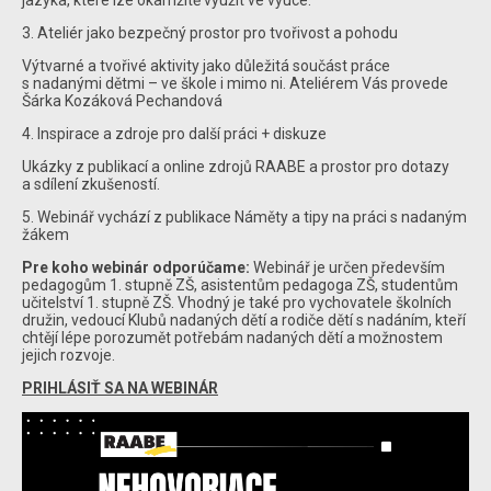
jazyka, které lze okamžitě využít ve výuce.
3. Ateliér jako bezpečný prostor pro tvořivost a pohodu
Výtvarné a tvořivé aktivity jako důležitá součást práce
s nadanými dětmi – ve škole i mimo ni. Ateliérem Vás provede
Šárka Kozáková Pechandová
4. Inspirace a zdroje pro další práci + diskuze
Ukázky z publikací a online zdrojů RAABE a prostor pro dotazy
a sdílení zkušeností.
5. Webinář vychází z publikace Náměty a tipy na práci s nadaným
žákem
Pre koho webinár odporúčame:
Webinář je určen především
pedagogům 1. stupně ZŠ, asistentům pedagoga ZŠ, studentům
učitelství 1. stupně ZŠ. Vhodný je také pro vychovatele školních
družin, vedoucí Klubů nadaných dětí a rodiče dětí s nadáním, kteří
chtějí lépe porozumět potřebám nadaných dětí a možnostem
jejich rozvoje.
PRIHLÁSIŤ SA NA WEBINÁR