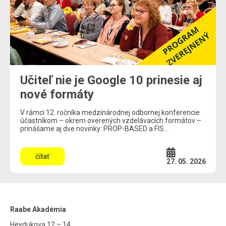
Učiteľ nie je Google 10 prinesie aj
nové formáty
V rámci 12. ročníka medzinárodnej odbornej konferencie
účastníkom – okrem overených vzdelávacích formátov –
prinášame aj dve novinky: PROP-BASED a FIS...
čítať
27. 05. 2026
Raabe Akadémia
Heydukova 12 – 14