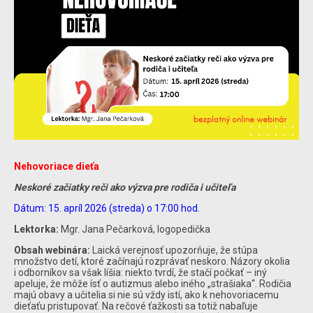
Nehovoriace dieťa
Neskoré začiatky reči ako výzva pre rodiča i učiteľa
Dátum: 15. apríl 2026 (streda) o 17:00 hod.
Lektorka:
Mgr. Jana Pečarková, logopedička
Obsah webinára:
Laická verejnosť upozorňuje, že stúpa
množstvo detí, ktoré začínajú rozprávať neskoro. Názory okolia
i odborníkov sa však líšia: niekto tvrdí, že stačí počkať – iný
apeluje, že môže ísť o autizmus alebo iného „strašiaka“. Rodičia
majú obavy a učitelia si nie sú vždy istí, ako k nehovoriacemu
dieťaťu pristupovať. Na rečové ťažkosti sa totiž nabaľuje