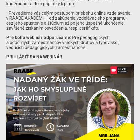
kariérneho rastu a príplatky k platu.
• Prevedieme vás celým postupom priebehu online vzdelávania
v RAABE AKADÉMII – od zakúpenia vzdelávacieho programu,
cez jeho spustenie a štúdium až po jeho úspešné ukončenie
zavŕšené získaním osvedčenia, resp. certifikátu.
Pre koho webinár odporúčame:
Pre pedagogických
a odborných zamestnancov všetkých druhov a typov škôl,
vedúcich pedagogických zamestnancov.
PRIHLÁSIŤ SA NA WEBINÁR