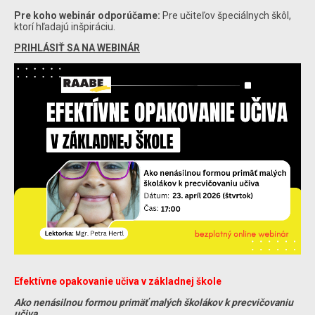
Pre koho webinár odporúčame:
Pre učiteľov špeciálnych škôl,
ktorí hľadajú inšpiráciu.
PRIHLÁSIŤ SA NA WEBINÁR
Efektívne opakovanie učiva v základnej škole
Ako nenásilnou formou primäť malých školákov k precvičovaniu
učiva