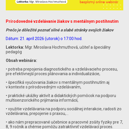
Prírodovedné vzdelávanie žiakov s mentálnym postihnutím
Prečo je dôležité poznať silné a slabé stránky svojich žiakov
Dátum: 21. apríl 2026 (utorok) o 17:00 hod.
Lektorka:
Mgr. Miroslava Hochmuthová, učiteľ a špeciálny
pedagóg
Obsah webinára:
• potreba prepojenia diagnostického a vzdelávacieho procesu,
pre efektívnejší proces plánovania a individualizácie,
• špecifiká vyučovania žiakov s mentálnym postihnutím aj
v kontexte s prírodovedným vzdelávaním,
• praktické ukážky aktivít a didaktických pomôcok na podporu
multisenzorického prijímania informácií,
• využitie vzdelávania na podporu sociálnej interakcie, radosti zo
vzdelávania, prepojenie s praxou,...
• ako nám prepracované učebnice a pracovné zošity fyziky pre 7,
8, 9 ročník a chémie pomôžu zatraktívniť vzdelávací proces.