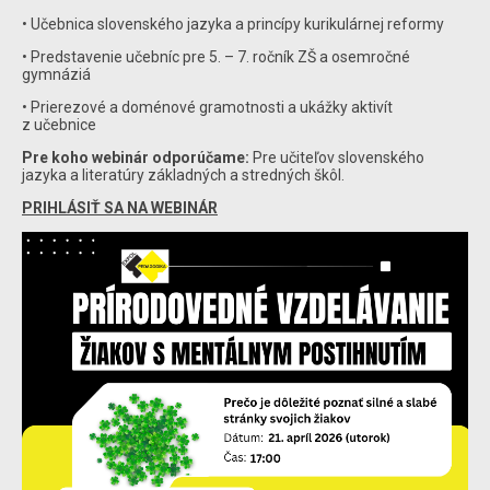
• Učebnica slovenského jazyka a princípy kurikulárnej reformy
• Predstavenie učebníc pre 5. – 7. ročník ZŠ a osemročné
gymnáziá
• Prierezové a doménové gramotnosti a ukážky aktivít
z učebnice
Pre koho webinár odporúčame:
Pre učiteľov slovenského
jazyka a literatúry základných a stredných škôl.
PRIHLÁSIŤ SA NA WEBINÁR