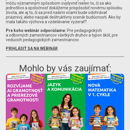
môžu významným spôsobom ovplyvniť nielen to, či sa ako
jednotlivci a spoločnosť dokážeme prispôsobiť novému spôsobu
života, ale aj to, či sa pred našimi očami bude odohrávať
priaznivý, alebo naopak deštruktívny scenár budúcnosti. Ako by
mala takáto výchova a vzdelávanie vyzerať?
Pre koho webinár odporúčame:
Pre pedagogických
a odborných zamestnancov všetkých druhov a typov škôl, pre
vedúcich pedagogických zamestnancov.
PRIHLÁSIŤ SA NA WEBINÁR
Mohlo by vás zaujímať: