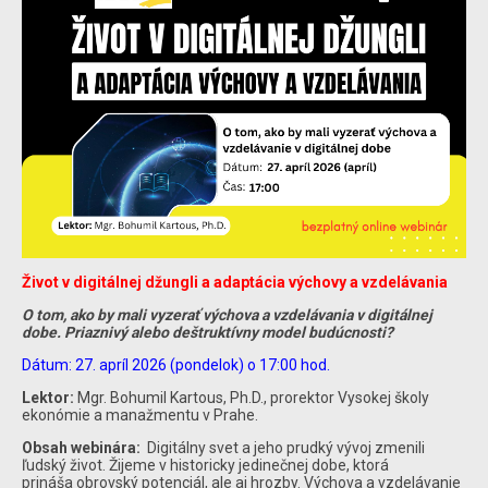
Život v digitálnej džungli a adaptácia výchovy a vzdelávania
O tom, ako by mali vyzerať výchova a vzdelávania v digitálnej
dobe. Priaznivý alebo deštruktívny model budúcnosti?
Dátum: 27. apríl 2026 (pondelok) o 17:00 hod.
Lektor:
Mgr. Bohumil Kartous, Ph.D., prorektor Vysokej školy
ekonómie a manažmentu v Prahe.
Obsah webinára:
Digitálny svet a jeho prudký vývoj zmenili
ľudský život. Žijeme v historicky jedinečnej dobe, ktorá
prináša obrovský potenciál, ale aj hrozby. Výchova a vzdelávanie