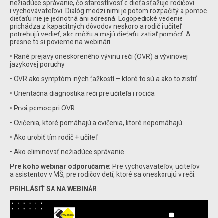
nežiadúce správanie, čo starostlivosť o dieťa sťažuje rodičovi
i vychovávateľovi. Dialóg medzi nimi je potom rozpačitý a pomoc
dieťaťu nie je jednotná ani adresná. Logopedické vedenie
prichádza z kapacitných dôvodov neskoro a rodič i učiteľ
potrebujú vedieť, ako môžu a majú dieťaťu zatiaľ pomôcť. A
presne to si povieme na webinári.
• Rané prejavy oneskoreného vývinu reči (OVR) a vývinovej
jazykovej poruchy
• OVR ako symptóm iných ťažkostí – ktoré to sú a ako to zistiť
• Orientačná diagnostika reči pre učiteľa i rodiča
• Prvá pomoc pri OVR
• Cvičenia, ktoré pomáhajú a cvičenia, ktoré nepomáhajú
• Ako urobiť tím rodič + učiteľ
• Ako eliminovať nežiadúce správanie
Pre koho webinár odporúčame:
Pre vychovávateľov, učiteľov
a asistentov v MŠ, pre rodičov detí, ktoré sa oneskorujú v reči.
PRIHLÁSIŤ SA NA WEBINÁR