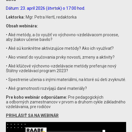
Dátum: 23. apríl 2026 (štvrtok) o 17:00 hod.
Lektorka:
Mgr. Petra Hertl, redaktorka
Obsah webinára:
• Aké metódy, a čo využiť vo výchovno-vzdelávacom procese,
aby žiakov učenie bavilo?
• Aké sú konkrétne aktivizujúce metódy? Ako ich využívať?
• Ako vniesť do vyučovania prvky novosti, zmeny a aktivity?
• Aké kľúčové výchovno-vzdelávacie metódy preferuje nový
Štátny vzdelávací program 2023?
• Spestrenie učenia s inými materiálmi, na ktoré sú deti zvyknuté.
• Aké gramotnosti rozvíjajú dané materiály?
Pre koho webinár odporúčame:
Pre pedagogických
a odborných zamestnancov v prvom a druhom cykle základného
vzdelávania, pre rodičov
PRIHLÁSIŤ SA NA WEBINÁR