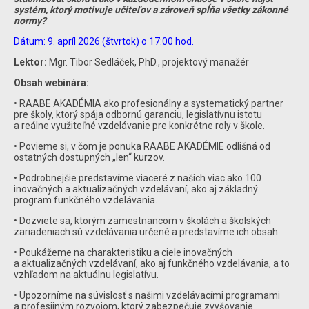
systém, ktorý motivuje učiteľov a zároveň spĺňa všetky zákonné
normy?
Dátum: 9. apríl 2026 (štvrtok) o 17:00 hod.
Lektor:
Mgr. Tibor Sedláček, PhD., projektový manažér
Obsah webinára:
• RAABE AKADÉMIA ako profesionálny a systematický partner
pre školy, ktorý spája odbornú garanciu, legislatívnu istotu
a reálne využiteľné vzdelávanie pre konkrétne roly v škole.
• Povieme si, v čom je ponuka RAABE AKADÉMIE odlišná od
ostatných dostupných „len“ kurzov.
• Podrobnejšie predstavíme viaceré z našich viac ako 100
inovačných a aktualizačných vzdelávaní, ako aj základný
program funkčného vzdelávania.
• Dozviete sa, ktorým zamestnancom v školách a školských
zariadeniach sú vzdelávania určené a predstavíme ich obsah.
• Poukážeme na charakteristiku a ciele inovačných
a aktualizačných vzdelávaní, ako aj funkčného vzdelávania, a to
vzhľadom na aktuálnu legislatívu.
• Upozorníme na súvislosť s našimi vzdelávacími programami
a profesijným rozvojom, ktorý zabezpečuje zvyšovanie