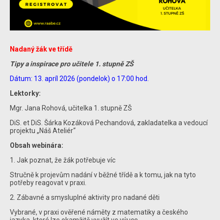
Nadaný žák ve třídě
Tipy a inspirace pro učitele 1. stupně ZŠ
Dátum: 13. apríl 2026 (pondelok) o 17:00 hod.
Lektorky:
Mgr. Jana Rohová, učitelka 1. stupně ZŠ
DiS. et DiS. Šárka Kozáková Pechandová, zakladatelka a vedoucí
projektu „Náš Ateliér“
Obsah webinára:
1. Jak poznat, že žák potřebuje víc
Stručně k projevům nadání v běžné třídě a k tomu, jak na tyto
potřeby reagovat v praxi.
2. Zábavné a smysluplné aktivity pro nadané děti
Vybrané, v praxi ověřené náměty z matematiky a českého