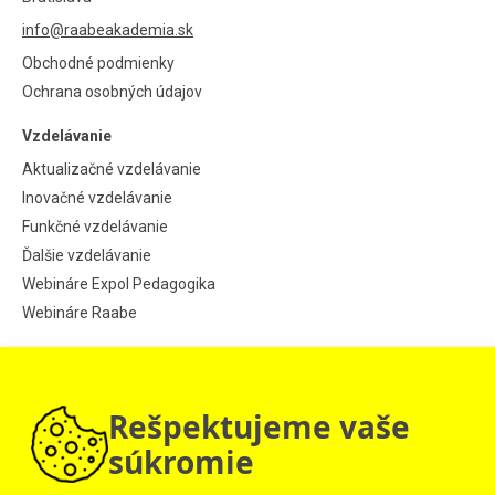
info@raabeakademia.sk
Obchodné podmienky
Ochrana osobných údajov
Vzdelávanie
Aktualizačné vzdelávanie
Inovačné vzdelávanie
Funkčné vzdelávanie
Ďalšie vzdelávanie
Webináre Expol Pedagogika
Webináre Raabe
Informácie
Aktuality
Rešpektujeme vaše
Návod pre jednotlivcov
Návod pre školy
súkromie
© 2009 – 2026 Raabe Akadémia