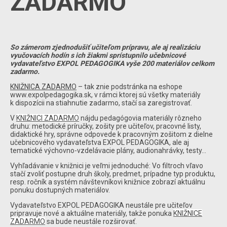
ZADARMO
So zámerom zjednodušiť učiteľom prípravu, ale aj realizáciu
vyučovacích hodín s ich žiakmi sprístupnilo učebnicové
vydavateľstvo EXPOL PEDAGOGIKA vyše 200 materiálov celkom
zadarmo.
KNIŽNICA ZADARMO
– tak znie podstránka na eshope
www.expolpedagogika.sk, v rámci ktorej sú všetky materiály
k dispozícii na stiahnutie zadarmo, stačí sa zaregistrovať.
V
KNIŽNICI ZADARMO
nájdu pedagógovia materiály rôzneho
druhu: metodické príručky, zošity pre učiteľov, pracovné listy,
didaktické hry, správne odpovede k pracovným zošitom z dielne
učebnicového vydavateľstva EXPOL PEDAGOGIKA, ale aj
tematické výchovno-vzdelávacie plány, audionahrávky, testy...
Vyhľadávanie v knižnici je veľmi jednoduché: Vo filtroch vľavo
stačí zvoliť postupne druh školy, predmet, prípadne typ produktu,
resp. ročník a systém návštevníkovi knižnice zobrazí aktuálnu
ponuku dostupných materiálov.
Vydavateľstvo EXPOL PEDAGOGIKA neustále pre učiteľov
pripravuje nové a aktuálne materiály, takže ponuka
KNIŽNICE
ZADARMO
sa bude neustále rozširovať.