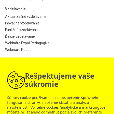
Vzdelávanie
Aktualizačné vzdelávanie
Inovačné vzdelávanie
Funkčné vzdelávanie
Ďalšie vzdelávanie
Webináre Expol Pedagogika
Webináre Raabe
Informácie
Aktuality
Rešpektujeme vaše
Návod pre jednotlivcov
Návod pre školy
súkromie
© 2009 – 2026 Raabe Akadémia
Súbory cookie používame na zabezpečenie správneho
fungovania stránky, zlepšenie obsahu a analýzu
návštevnosti. Voliteľné cookies (analytické a marketingové)
Raabe Slovensko
Dobrý deň, ako vám môžem pomôcť?
môžete prijať alebo odmietnuť podľa svojich preferencií.