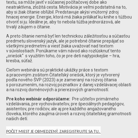
textu, sa môže javiť v súčasnej počítačovej dobe ako
neatraktívna, zložitá cesta. Motivácia je veľmi podstatná na to,
aby si žiak čítanie obľúbil. Predstavuje akýsi vnútorný zdroj
hnacej energie. Energie, ktorá má žiaka prilákať ku knihe s túžbou
otvoriť si ju. Ideálne je, aby to nebola túžba jednorázová, ale
trvalý záujem o čítanie.
A preto čítanie nemá byť len technickou záležitosťou a súčasťou
predmetu slovenský jazyk, ale je potrebné čítanie prepájať so
všetkými predmetmi a viesť žiaka uvažovať nad textom
v súvislostiach. Ponúkame vám návod ako rozlúsknuť tento
„oriešok“ s využitím toho, čo je pre deti najtypickejšie – hra,
kresba, súťaž.
Cieľom webinára sú praktické ukážky práce s textom
a pracovným zošitom Čitateľský oriešok, ktorý je vytvorený
podľa nového ŠVP (2023) a je zameraný na rozvoj čítania
s porozumením, na rozvoj poznatkov z danej vzdelávacej oblasti
a na rozvoj doménových a prierezových gramotností.
Pre koho webinár odporúčame:
Pre učiteľov primárneho
vzdelávania, pre vychovávateľov, pre špeciálnych pedagógov,
asistentov, pre rodičov, ale aj pre každého angažovaného
človeka, ktorého zaujíma úroveň a rozvoj čitateľskej gramotnosti
našich detí.
POČET MIEST JE OBMEDZENÝ. ZAREGISTRUJTE SA TU.