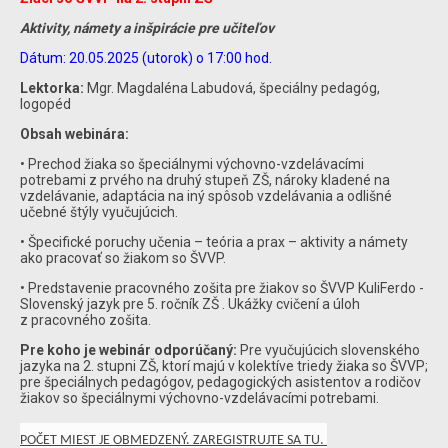
Aktivity, námety a inšpirácie pre učiteľov
Dátum: 20.05.2025 (utorok) o 17:00 hod.
Lektorka:
Mgr. Magdaléna Labudová, špeciálny pedagóg,
logopéd
Obsah webinára:
• Prechod žiaka so špeciálnymi výchovno-vzdelávacími
potrebami z prvého na druhý stupeň ZŠ, nároky kladené na
vzdelávanie, adaptácia na iný spôsob vzdelávania a odlišné
učebné štýly vyučujúcich.
• Špecifické poruchy učenia – teória a prax – aktivity a námety
ako pracovať so žiakom so ŠVVP.
• Predstavenie pracovného zošita pre žiakov so ŠVVP KuliFerdo -
Slovenský jazyk pre 5. ročník ZŠ . Ukážky cvičení a úloh
z pracovného zošita.
Pre koho je webinár odporúčaný:
Pre vyučujúcich slovenského
jazyka na 2. stupni ZŠ, ktorí majú v kolektíve triedy žiaka so ŠVVP;
pre špeciálnych pedagógov, pedagogických asistentov a rodičov
žiakov so špeciálnymi výchovno-vzdelávacími potrebami.
POČET MIEST JE OBMEDZENÝ. ZAREGISTRUJTE SA TU.