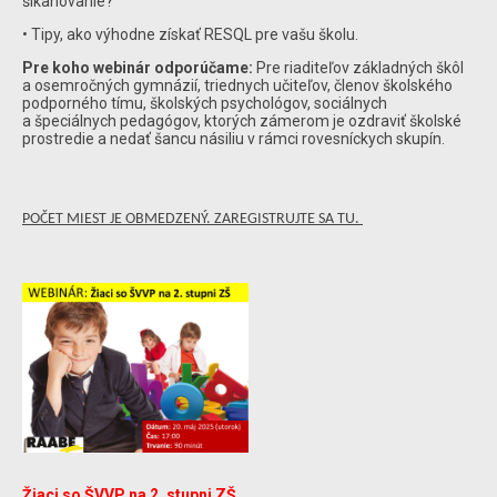
šikanovanie?
• Tipy, ako výhodne získať RESQL pre vašu školu.
Pre koho webinár odporúčame:
Pre riaditeľov základných škôl
a osemročných gymnázií, triednych učiteľov, členov školského
podporného tímu, školských psychológov, sociálnych
a špeciálnych pedagógov, ktorých zámerom je ozdraviť školské
prostredie a nedať šancu násiliu v rámci rovesníckych skupín.
POČET MIEST JE OBMEDZENÝ. ZAREGISTRUJTE SA TU.
Žiaci so ŠVVP na 2. stupni ZŠ