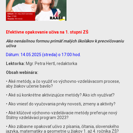
Efektívne opakovanie učiva na 1. stupni ZŠ
Ako nenásilnou formou primäť malých školákov k precvičovaniu
učiva
Dátum: 14.05.2025 (streda) o 17:00 hod.
Lektorka:
Mgr. Petra Hertl, redaktorka
Obsah webinára:
• Aké metódy, a čo využiť vo výchovno-vzdelávacom procese,
aby žiakov učenie bavilo?
• Aké sú konkrétne aktivizujúce metódy? Ako ich využívať?
• Ako vniesť do vyučovania prvky novosti, zmeny a aktivity?
• Aké kľúčové výchovno-vzdelávacie metódy preferuje nový
Štátny vzdelávací program 2023?
• Ako zábavne opakovať učivo z písania, čítania, slovenského
jazyka, matematiky a geometrie u žiakov 1. až 4. ročníka ZŠ?