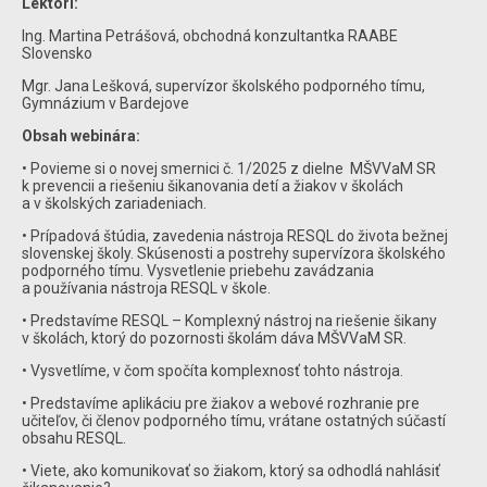
Lektori:
Ing. Martina Petrášová, obchodná konzultantka RAABE
Slovensko
Mgr. Jana Lešková, supervízor školského podporného tímu,
Gymnázium v Bardejove
Obsah webinára:
• Povieme si o novej smernici č. 1/2025 z dielne MŠVVaM SR
k prevencii a riešeniu šikanovania detí a žiakov v školách
a v školských zariadeniach.
• Prípadová štúdia, zavedenia nástroja RESQL do života bežnej
slovenskej školy. Skúsenosti a postrehy supervízora školského
podporného tímu. Vysvetlenie priebehu zavádzania
a používania nástroja RESQL v škole.
• Predstavíme RESQL – Komplexný nástroj na riešenie šikany
v školách, ktorý do pozornosti školám dáva MŠVVaM SR.
• Vysvetlíme, v čom spočíta komplexnosť tohto nástroja.
• Predstavíme aplikáciu pre žiakov a webové rozhranie pre
učiteľov, či členov podporného tímu, vrátane ostatných súčastí
obsahu RESQL.
• Viete, ako komunikovať so žiakom, ktorý sa odhodlá nahlásiť